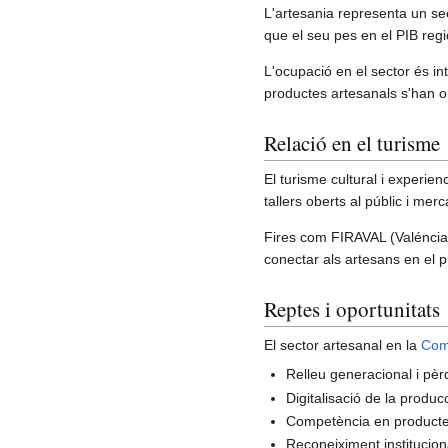
L'artesania representa un se
que el seu pes en el PIB region
L'ocupació en el sector és in
productes artesanals s'han o
Relació en el turisme
El turisme cultural i experien
tallers oberts al públic i merc
Fires com FIRAVAL (Valéncia)
conectar als artesans en el p
Reptes i oportunitats
El sector artesanal en la
Com
Relleu generacional i pèrd
Digitalisació de la produc
Competència en productes 
Reconeiximent institucion