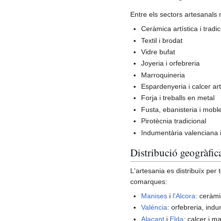
Entre els sectors artesanals
Ceràmica artística i tradic
Textil i brodat
Vidre bufat
Joyeria i orfebreria
Marroquineria
Espardenyeria i calcer ar
Forja i treballs en metal
Fusta, ebanisteria i moble
Pirotècnia tradicional
Indumentària valenciana i
Distribució geogràfic
L'artesania es distribuïx per 
comarques:
Manises
i
l'Alcora
: ceràmi
Valéncia
: orfebreria, indu
Alacant
i
Elda
: calcer i m