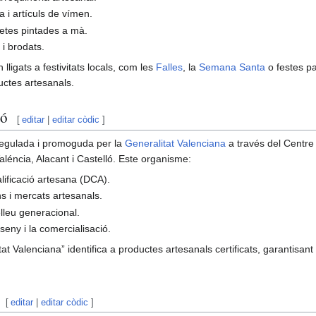
ria i artículs de vímen.
oletes pintades a mà.
s i brodats.
lligats a festivitats locals, com les
Falles
, la
Semana Santa
o festes p
ctes artesanals.
ió
[
editar
|
editar còdic
]
regulada i promoguda per la
Generalitat Valenciana
a través del Centre
léncia, Alacant i Castelló. Este organisme:
lificació artesana (DCA).
ns i mercats artesanals.
elleu generacional.
sseny i la comercialisació.
Valenciana” identifica a productes artesanals certificats, garantisant la
[
editar
|
editar còdic
]