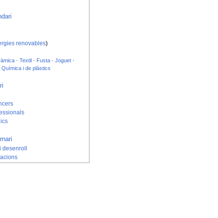
dari
rgies renovables
)
ràmica
·
Textil
·
Fusta
·
Joguet
·
·
Química i de plàstics
ri
ancers
fessionals
lics
rnari
i desenroll
acions