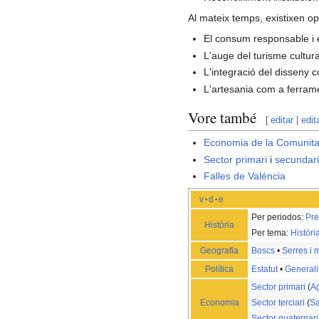
Al mateix temps, existixen opo
El consum responsable i e
L'auge del turisme cultura
L'integració del disseny 
L'artesania com a ferrame
Vore també
[
editar
|
edit
Economia de la Comunita
Sector primari
i
secundar
Falles de Valéncia
v
·
d
·
e
Per periodos:
Pre
Història
Per tema:
Històr
Geografia
Boscs
•
Serres i
Política
Estatut
•
Generali
Sector primari
(
Ag
Economia
Sector terciari
(
Sa
Sector quaternari