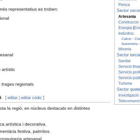
Peixca
 més representatius es troben:
Sector secon
Artesania
ional
Construccio
Energia
(
Ene
Indústria
:
Calcer
·
Ce
Automotriu
Mineria
tesanal
Sector tercia
Sanitat
Servicis fin
 artístic
Servicis pro
Servicis pub
Turisme
 trages regionals
Sector quate
a
Investigació 
[
editar
|
editar còdic
]
Telecomunic
tota la regió, en núcleus destacats en distintes
ca artística i decorativa.
mentària festiva, palmitos.
arroquineria artesanal.