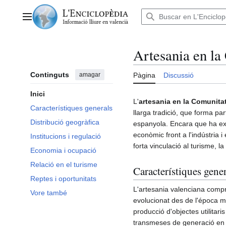
Anar
al
Menú principal
contingut
Artesania en la
Continguts
amagar
Pàgina
Discussió
Inici
L'
artesania en la Comunita
Característiques generals
llarga tradició, que forma pa
Distribució geogràfica
espanyola. Encara que ha ex
econòmic front a l'indústria i 
Institucions i regulació
forta vinculació al turisme, la
Economia i ocupació
Relació en el turisme
Característiques gener
Reptes i oportunitats
L'artesania valenciana compr
Vore també
evolucionat des de l'época mig
producció d'objectes utilitar
transmeses de generació en 