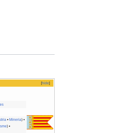
[
hide
]
es
stria
•
Mineria
) •
isme
) •