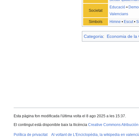
Educació
•
Demog
Societat
Valencians
Simbols
Himne
•
Escut
•
S
Categoria
:
Economia de la 
Esta pàgina fon modificada l'última volta el 8 ago 2025 a les 15:37.
El contingut està disponible baix la llicència
Creative Commons Atribución
Política de privacitat
Al voltant de L'Enciclopèdia, la wikipedia en valenci