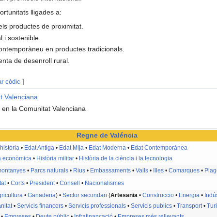
rtunitats lligades a:
ls productes de proximitat.
l i sostenible.
contemporàneu en productes tradicionals.
nta de desenroll rural.
ar còdic
]
t Valenciana
i
en la Comunitat Valenciana
Regne de Valéncia
història
•
Edat Antiga
•
Edat Mija
•
Edat Moderna
•
Edat Contemporànea
ia econòmica
•
Història militar
•
Història de la ciència i la tecnologia
 montanyes
•
Parcs naturals
•
Rius
•
Embassaments
•
Valls
•
Illes
•
Comarques
•
Plag
tat
•
Corts
•
President
•
Consell
•
Nacionalismes
ricultura
•
Ganaderia
) •
Sector secondari
(
Artesania
•
Construccio
•
Energia
•
Indú
nitat
•
Servicis financers
•
Servicis professionals
•
Servicis publics
•
Transport
•
Tur
•
Empreses
•
Deute públic
•
Infrafinançació
•
Empreses més rellevants