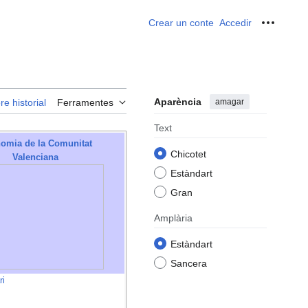
Crear un conte
Accedir
Ferrame
Aparència
amagar
re historial
Ferramentes
Text
omia de la Comunitat
Chicotet
Valenciana
Estàndart
Gran
Amplària
Estàndart
Sancera
ri