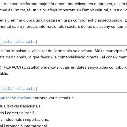
ctor econòmic format majoritàriament per chicotetes empreses, tallers 
al és llimitat, té un valor afegit important en l'àmbit cultural, turístic i d
tensiu en mà d'obra qualificada i en gran component d'especialisació. E
rientat cap a mercats internacionals i sectors de lux o disseny contem
[
editar
|
editar còdic
]
cial ha impulsat la visibilitat de l'artesania valenciana. Molts municipis 
ats tradicionals, lo que favorix la comercialisació directa i el coneiximent 
, FERACCI (Castelló) o mercats locals en dates senyalades contribuïxe
úblic.
[
editar
|
editar còdic
]
unitat Valenciana
enfronta varis desafius:
ua d'oficis tradicionals.
ció i comercialisació.
industrials i importacions.
al i promoció internacional.