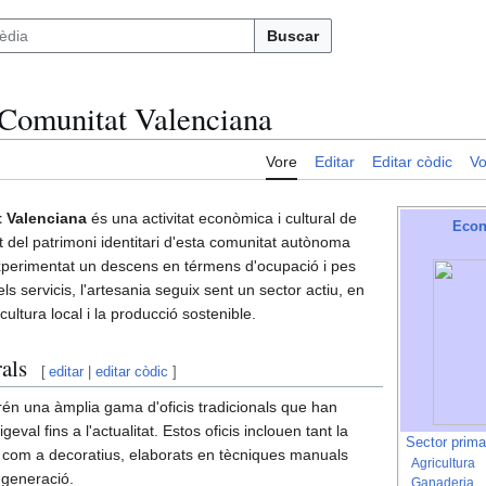
Buscar
 Comunitat Valenciana
Vore
Editar
Editar còdic
Vo
t Valenciana
és una activitat econòmica i cultural de
Econ
rt del patrimoni identitari d'esta comunitat autònoma
perimentat un descens en térmens d'ocupació i pes
els servicis, l'artesania seguix sent un sector actiu, en
 cultura local i la producció sostenible.
als
[
editar
|
editar còdic
]
én una àmplia gama d'oficis tradicionals que han
eval fins a l'actualitat. Estos oficis inclouen tant la
Sector prima
is com a decoratius, elaborats en tècniques manuals
Agricultura
generació.
Ganaderia