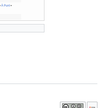
•
À Punt
•