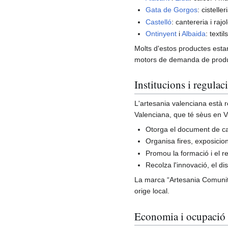
Gata de Gorgos
: cistelle
Castelló
: cantereria i raj
Ontinyent
i
Albaida
: textil
Molts d'estos productes estan 
motors de demanda de produ
Institucions i regulac
L'artesania valenciana està 
Valenciana, que té sèus en Va
Otorga el document de ca
Organisa fires, exposicio
Promou la formació i el r
Recolza l'innovació, el di
La marca “Artesania Comunitat 
orige local.
Economia i ocupació