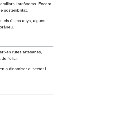
familiars i autònoms. Encara
e sostenibilitat.
n els últims anys, alguns
poràneu.
oferixen rutes artesanes,
de l'ofici.
n a dinamisar el sector i