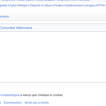
rafia
•
Salut
•
Religió
•
Deports
•
Cultura
•
Festes
•
Gastronomia
•
Llengua
•
RTVV
enyera
Comunitat Valenciana
-CompartirIgual
a menys que s'indique lo contrari.
à
Exoneracions
Versió per a mòvils