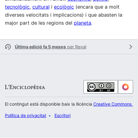
tecnològic
,
cultural
i
ecològic
(encara que a molt
diverses velocitats i implicacions) i que abasten la
major part de les regions del
planeta
.
Última edició fa 5 mesos
per
Reval
El contingut està disponible baix la llicència
Creative Commons Atr
Política de privacitat
Escritori