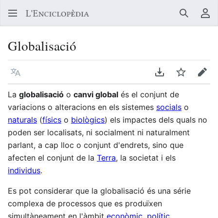
Buscar
Me
Globalisació
Llegir en un atre idioma
Descarregar en
Vigilar
Edit
La
globalisació
o
canvi global
és el conjunt de
variacions o alteracions en els sistemes
socials
o
naturals
(
físics
o
biològics
) els impactes dels quals no
poden ser localisats, ni socialment ni naturalment
parlant, a cap lloc o conjunt d'endrets, sino que
afecten el conjunt de la
Terra
, la societat i els
individus
.
Es pot considerar que la globalisació és una série
complexa de processos que es produïxen
simultàneament en l'àmbit
econòmic
,
polític
,