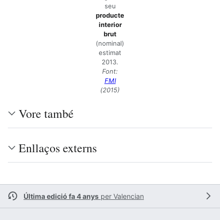
seu
producte
interior
brut
(nominal)
estimat
2013.
Font:
FMI
(2015)
Vore també
Enllaços externs
Última edició fa 4 anys
per
Valencian