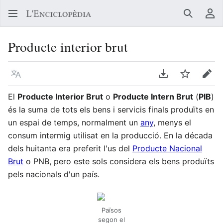
Buscar
Me
Producte interior brut
Llegir en un atre idioma
Descarregar en
Vigilar
Edit
El
Producte Interior Brut
o
Producte Intern Brut
(
PIB
)
és la suma de tots els bens i servicis finals produïts en
un espai de temps, normalment un
any
, menys el
consum intermig utilisat en la producció. En la década
dels huitanta era preferit l'us del
Producte Nacional
Brut
o PNB, pero este sols considera els bens produïts
pels nacionals d'un país.
Països
segon el