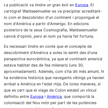
La publicació va tindre un gran èxit en
Europa
. El
cartógraf Waldseemueller es va precipitar acreditant-
lo com el descobridor d'un continent i propongué el
nom d'Amèrica a partir d'Amerigo. En edicions
posteriors de la seua Cosmografia, Waldseemueller
canvià d'opinió, pero el nom ya havia fet fortuna.
Es necessari tindre en conte que el concepte de
descobriment d'Amèrica a soles te sentit des d'una
perspectiva eurocèntrica, ya que el continent americà
estava habitat des de fea milenaris (uns 30,
aproximadament). Ademés, com s'ha dit més amunt, hi
ha evidència històrica que navegants víkings ya havien
arribat a Amèrica en l'edat mija. De totes maneres, sí
que es cert que el viage de Colon establí un víncul
definitiu entre
Europa
i
Amèrica
, que comportà la
colonisació del Nou món per part de les potències