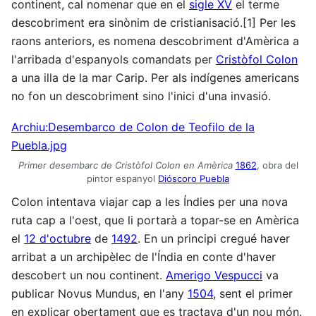
continent, cal nomenar que en el
sigle XV
el terme
descobriment era sinònim de cristianisació.[1] Per les
raons anteriors, es nomena descobriment d'Amèrica a
l'arribada d'espanyols comandats per
Cristòfol Colon
a una illa de la mar Carip. Per als indígenes americans
no fon un descobriment sino l'inici d'una invasió.
Archiu:Desembarco de Colon de Teofilo de la
Puebla.jpg
Primer desembarc de Cristòfol Colon en Amèrica
1862
, obra del
pintor espanyol
Dióscoro Puebla
Colon intentava viajar cap a les Índies per una nova
ruta cap a l'oest, que li portarà a topar-se en Amèrica
el
12 d'octubre
de
1492
. En un principi cregué haver
arribat a un archipèlec de l'Índia en conte d'haver
descobert un nou continent.
Amerigo Vespucci
va
publicar Novus Mundus, en l'any
1504
, sent el primer
en explicar obertament que es tractava d'un nou món.