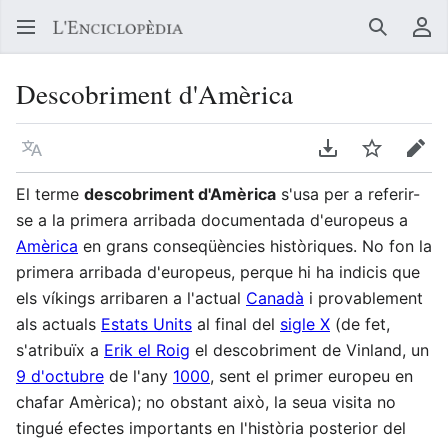
Buscar
Me
Descobriment d'Amèrica
Llegir en un atre idioma
Descarregar en
Vigilar
Edit
El terme
descobriment d'Amèrica
s'usa per a referir-
se a la primera arribada documentada d'europeus a
Amèrica
en grans conseqüències històriques. No fon la
primera arribada d'europeus, perque hi ha indicis que
els víkings arribaren a l'actual
Canadà
i provablement
als actuals
Estats Units
al final del
sigle X
(de fet,
s'atribuïx a
Erik el Roig
el descobriment de Vinland, un
9 d'octubre
de l'any
1000
, sent el primer europeu en
chafar Amèrica); no obstant això, la seua visita no
tingué efectes importants en l'història posterior del