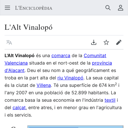
Buscar
Me
L'Alt Vinalopó
Llegir en un atre idioma
Descarregar en
Vigilar
Edit
L'Alt Vinalopó
és una
comarca
de la
Comunitat
Valenciana
situada en el nort-oest de la
província
d'Alacant
. Deu el seu nom a qué geogràficament es
troba en la part alta del
riu Vinalopó
. La seua capital
2
és la ciutat de
Villena
. Té una superfície de 674 km
i
l'any 2007 en una població de 52.899 habitants. La
comarca basa la seua economia en l'indústria
textil
i
del
calçat
, entre atres, i en menor grau en l'agricultura
i els servicis.