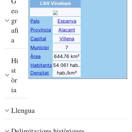
G
L'Alt Vinalopó
eo
gr
País
Espanya
afi
Província
Alacant
a
Capital
Villena
Municipi
7
Àrea
644.76 km²
Hi
Habitants
54 061 hab..
st
Densitat
hab./km²
òr
ia
Llengua
Delimitacions històriques