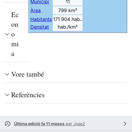
Municipi
11
Àrea
799 km²
Ec
Habitants
171 904 hab..
on
Densitat
hab./km²
o
mi
a
Vore també
Referències
Última edició fa 11 mesos
per
Jose2