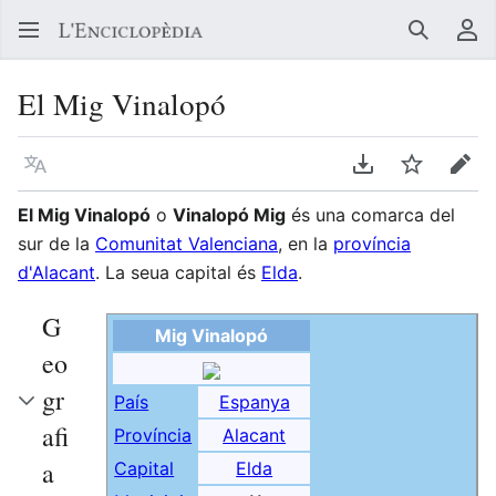
Buscar
Me
El Mig Vinalopó
Llegir en un atre idioma
Descarregar en
Vigilar
Edit
El Mig Vinalopó
o
Vinalopó Mig
és una comarca del
sur de la
Comunitat Valenciana
, en la
província
d'Alacant
. La seua capital és
Elda
.
G
Mig Vinalopó
eo
gr
País
Espanya
afi
Província
Alacant
a
Capital
Elda