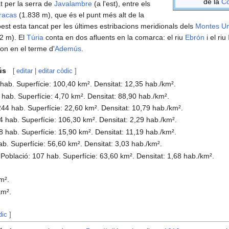
de la
Co
at per la serra de
Javalambre
(a l'est), entre els
rracas
(1.838 m), que és el punt més alt de la
'oest esta tancat per les últimes estribacions meridionals dels
Montes Un
2 m). El
Túria
conta en dos afluents en la comarca: el riu
Ebrón
i el riu
gon en el terme d'
Ademús
.
ús
[
editar
|
editar còdic
]
 hab. Superfície: 100,40 km². Densitat: 12,35 hab./km².
 hab. Superfície: 4,70 km². Densitat: 88,90 hab./km².
244 hab. Superfície: 22,60 km². Densitat: 10,79 hab./km².
44 hab. Superfície: 106,30 km². Densitat: 2,29 hab./km².
78 hab. Superfície: 15,90 km². Densitat: 11,19 hab./km².
ab. Superfície: 56,60 km². Densitat: 3,03 hab./km².
 Població: 107 hab. Superfície: 63,60 km². Densitat: 1,68 hab./km².
.
m².
km².
dic
]