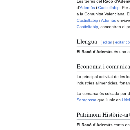
Les terres del
Racó d'Adem
d'
Ademús
i
Castielfabip
. Per
a la Comunitat Valenciana. El 
Castielfabip
i
Ademús
enviave
Castielfabip
, concentren el p
Llengua
[
editar
|
editar cò
El Racó d'Ademús
és una c
Economia i comunica
La principal activitat de les 
industries alimentícies, fon
La comarca és solcada per d
Saragossa
que l'unix en
Utiel
Patrimoni Històric-art
El Racó d'Ademús
conta en 