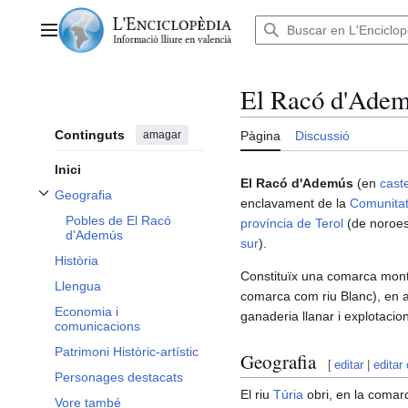
Anar
al
Menú principal
contingut
El Racó d'Ade
Continguts
amagar
Pàgina
Discussió
Inici
El Racó d'Ademús
(en
caste
Geografia
enclavament de la
Comunitat
Alternar subsecció Geografia
Pobles de El Racó
província de Terol
(de noroest
d'Ademús
sur
).
Història
Constituïx una comarca mont
Llengua
comarca com riu Blanc), en ac
Economia i
ganaderia llanar i explotacion
comunicacions
Patrimoni Històric-artístic
Geografia
[
editar
|
editar
Personages destacats
El riu
Túria
obri, en la comarc
Vore també