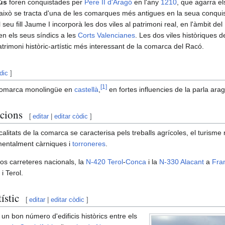
ús
foren conquistades per
Pere II d'Aragó
en l'any
1210
, que agarra e
 això se tracta d'una de les comarques més antigues en la seua conquis
seu fill Jaume I incorporà les dos viles al patrimoni real, en l'àmbit del
n els seus síndics a les
Corts Valencianes
. Les dos viles històriques 
atrimoni històric-artístic més interessant de la comarca del Racó.
dic
]
[
1
]
omarca monolingüe en
castellà
,
en fortes influencies de la parla ara
cions
[
editar
|
editar còdic
]
localitats de la comarca se caracterisa pels treballs agrícoles, el turisme 
amentalment càrniques i
torroneres
.
os carreteres nacionals, la
N-420
Terol
-
Conca
i la
N-330
Alacant
a
Fra
i Terol.
ístic
[
editar
|
editar còdic
]
un bon número d'edificis històrics entre els