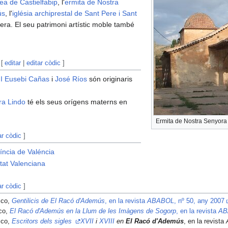
lea de Castielfabip
, l'
ermita de Nostra
ús
, l'
iglésia archiprestal de Sant Pere i Sant
étera. El seu patrimoni artístic moble també
[
editar
|
editar còdic
]
I
Eusebi Cañas
i
José Ríos
són originaris
ira Lindo
té els seus orígens materns en
Ermita de Nostra Senyora 
ar còdic
]
íncia de Valéncia
at Valenciana
ar còdic
]
sco,
Gentilicis de El Racó d'Ademús
, en la revista
ABABOL
, nº 50, any 2007
sco,
El Racó d'Ademús en la Llum de les Imàgens de Sogorp
, en la revista
AB
sco,
Escritors dels sigles
XVII
i
XVIII
en
El Racó d'Ademús
, en la revista