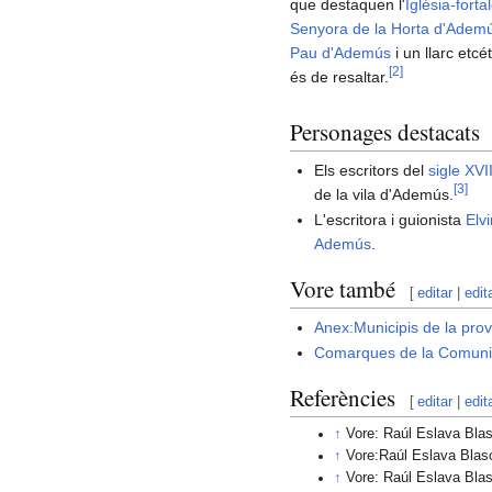
que destaquen l'
Iglésia-forta
Senyora de la Horta d'Adem
Pau d'Ademús
i un llarc etc
[
2
]
és de resaltar.
Personages destacats
Els escritors del
sigle XVII
[
3
]
de la vila d'Ademús.
L'escritora i guionista
Elv
Ademús
.
Vore també
[
editar
|
edit
Anex:Municipis de la prov
Comarques de la Comunit
Referències
[
editar
|
edit
↑
Vore: Raúl Eslava Bla
↑
Vore:Raúl Eslava Bla
↑
Vore: Raúl Eslava Bla