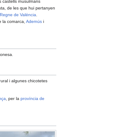
ls castells musulmans
ta, de les que hui pertanyen
Regne de Valéncia
.
de la comarca,
Ademús
i
gonesa.
rural i algunes chicotetes
nça
, per la
província de