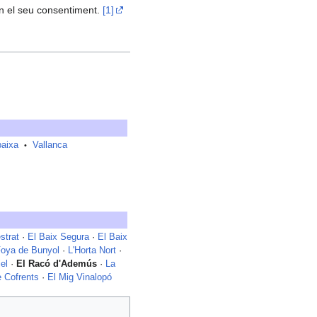
en el seu consentiment.
[1]
baixa
Vallanca
•
strat
·
El Baix Segura
·
El Baix
Foya de Bunyol
·
L'Horta Nort
·
el
·
El Racó d'Ademús
·
La
e Cofrents
·
El Mig Vinalopó