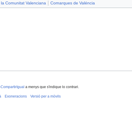
la Comunitat Valenciana
Comarques de Valéncia
-CompartirIgual
a menys que s'indique lo contrari.
à
Exoneracions
Versió per a mòvils