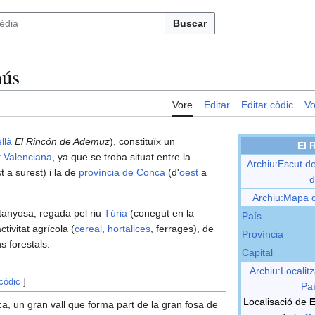
Buscar
mús
Vore
Editar
Editar còdic
Vo
llà
El Rincón de Ademuz
), constituïx un
El 
 Valenciana
, ya que se troba situat entre la
Archiu:Escut d
 a surest) i la de
província de Conca
(d'
oest
a
d
Archiu:Mapa 
anyosa, regada pel riu
Túria
(conegut en la
País
tivitat agrícola (
cereal
,
hortalices
, ferrages), de
Província
s forestals.
Capital
Archiu:Localit
 còdic
]
Paí
Localisació de
E
a, un gran vall que forma part de la gran fosa de