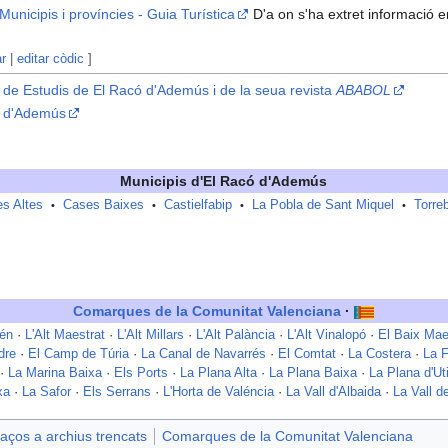
unicipis i províncies - Guia Turística
D'a on s'ha extret informació 
ar
|
editar còdic
]
l i de Estudis de El Racó d'Ademús i de la seua revista
ABABOL
có d'Ademús
Municipis d'
El Racó d'Ademús
s Altes
Cases Baixes
Castielfabip
La Pobla de Sant Miquel
Torre
•
•
•
•
Comarques de la Comunitat Valenciana
·
tén
·
L'Alt Maestrat
·
L'Alt Millars
·
L'Alt Palància
·
L'Alt Vinalopó
·
El Baix Mae
dre
·
El Camp de Túria
·
La Canal de Navarrés
·
El Comtat
·
La Costera
·
La 
·
La Marina Baixa
·
Els Ports
·
La Plana Alta
·
La Plana Baixa
·
La Plana d'Uti
xa
·
La Safor
·
Els Serrans
·
L'Horta de Valéncia
·
La Vall d'Albaida
·
La Vall d
aços a archius trencats
Comarques de la Comunitat Valenciana