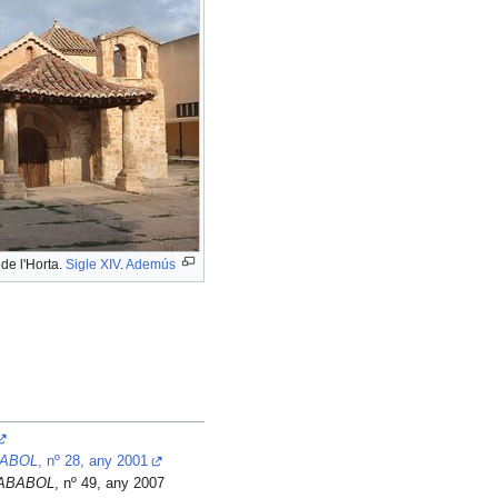
de l'Horta.
Sigle XIV
.
Ademús
ABOL
, nº 28, any 2001
ABABOL
, nº 49, any 2007