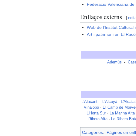
Federació Valenciana de M
Enllaços externs
[
edit
Web de l'Institut Cultura
Art i patrimoni en El Ra
Ademús
Case
•
L'Alacantí
·
L'Alcoyà
·
L'Alcala
Vinalopó
·
El Camp de Morve
L'Horta Sur
·
La Marina Alta
Ribera Alta
·
La Ribera Bai
Categories
:
Pàgines en enll