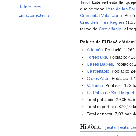
Terol
. Este vall esta flanquej
Referències
que se troba l'
Alto de las Ba
Enllaços externs
Comunitat Valenciana
. Per l
Creu dels Tres Regnes
(1.55
terme de
Castielfabip
i el se
Pobles de El Racó d'Adem
Ademús
. Població: 1.269
Torrebaixa
. Població: 418
Cases Baixes
. Població: 
Castielfabip
. Població: 2
Cases Altes
. Població: 1
Vallanca
. Població: 172 h
La Pobla de Sant Miquel
.
Total població: 2.605 hab
Total superfície: 370,10 k
Total densitat: 7,03 hab./
Història
[
editar
|
editar cò