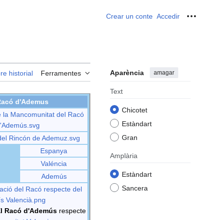
Crear un conte
Accedir
Ferrame
Aparència
amagar
re historial
Ferramentes
Text
Racó d'Ademus
Chicotet
e la Mancomunitat del Racó
Estàndart
'Ademús.svg
Gran
del Rincón de Ademuz.svg
Espanya
Amplària
Valéncia
Estàndart
Ademús
Sancera
zació del Racó respecte del
s Valencià.png
l Racó d'Ademús
respecte