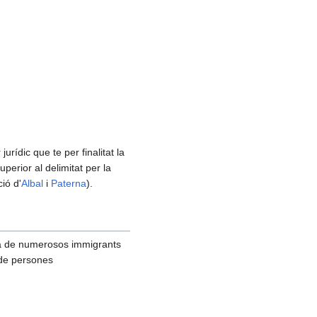
rídic que te per finalitat la
erior al delimitat per la
ió d'
Albal
i
Paterna
).
da de numerosos immigrants
 de persones