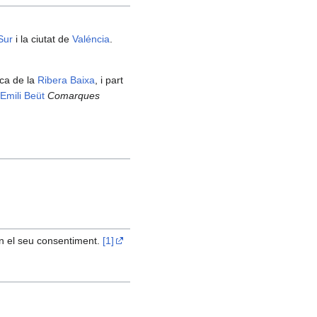
Sur
i la ciutat de
Valéncia
.
rca de la
Ribera Baixa
, i part
Emili Beüt
Comarques
en el seu consentiment.
[1]