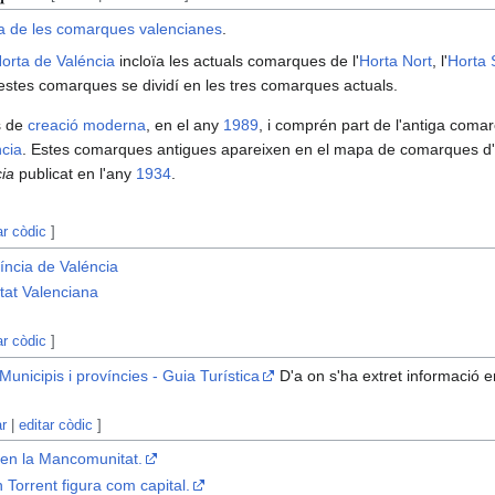
ia de les comarques valencianes
.
orta de Valéncia
incloïa les actuals comarques de l'
Horta Nort
, l'
Horta 
 estes comarques se dividí en les tres comarques actuals.
s de
creació moderna
, en el any
1989
, i comprén part de l'antiga coma
ncia
. Estes comarques antigues apareixen en el mapa de comarques d'
ia
publicat en l'any
1934
.
ar còdic
]
íncia de Valéncia
at Valenciana
ar còdic
]
unicipis i províncies - Guia Turística
D'a on s'ha extret informació 
ar
|
editar còdic
]
 en la Mancomunitat.
n Torrent figura com capital.