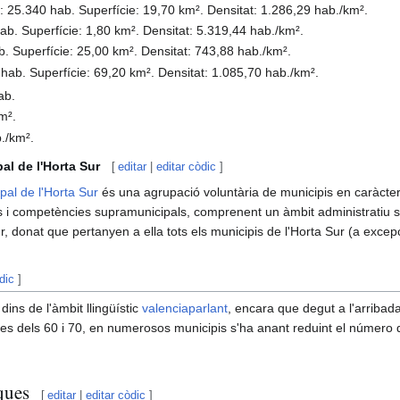
ó: 25.340 hab. Superfície: 19,70 km². Densitat: 1.286,29 hab./km².
hab. Superfície: 1,80 km². Densitat: 5.319,44 hab./km².
b. Superfície: 25,00 km². Densitat: 743,88 hab./km².
 hab. Superfície: 69,20 km². Densitat: 1.085,70 hab./km².
ab.
m².
b./km².
l de l'Horta Sur
[
editar
|
editar còdic
]
al de l'Horta Sur
és una agrupació voluntària de municipis en caràcter ju
s i competències supramunicipals, comprenent un àmbit administratiu sup
, donat que pertanyen a ella tots els municipis de l'Horta Sur (a excepc
dic
]
ins de l'àmbit llingüístic
valenciaparlant
, encara que degut a l'arriba
es dels 60 i 70, en numerosos municipis s'ha anant reduint el número
ques
[
editar
|
editar còdic
]