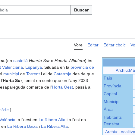
Buscar
Vore
Editar
Editar còdic
Vo
era
(en
castellà
Huerta Sur
o
Huerta-Albufera
) és
t Valenciana
,
Espanya
. Situada en la
província de
Archiu:Ma
el
municipi
de
Torrent
i el de
Catarroja
des de que
País
l'
Horta Sur
, tenint en conte que en l'any 2023
Província
a desapareguda comarca de l'
Horta Oest
, passà a
Capital
Municipi
Àrea
 còdic
]
Habitants
Valéncia
, a l'oest en
La Ribera Alta
i a l'est en
Densitat
r en
La Ribera Baixa
i
La Ribera Alta
.
Archiu:Localitz