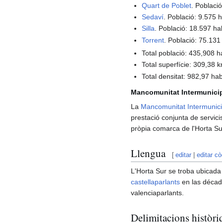
Quart de Poblet
. Poblaci
Sedaví
. Població: 9.575 
Silla
. Població: 18.597 ha
Torrent
. Població: 75.131
Total població: 435,908 h
Total superfície: 309,38 k
Total densitat: 982,97 ha
Mancomunitat Intermunicipa
La
Mancomunitat Intermunicip
prestació conjunta de servici
pròpia comarca de l'Horta Sur
Llengua
[
editar
|
editar cò
L'Horta Sur se troba ubicada d
castellaparlants
en las décad
valenciaparlants.
Delimitacions històri