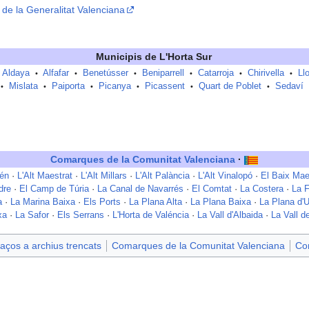
l de la Generalitat Valenciana
Municipis de
L'Horta Sur
Aldaya
Alfafar
Benetússer
Beniparrell
Catarroja
Chirivella
Ll
•
•
•
•
•
•
Mislata
Paiporta
Picanya
Picassent
Quart de Poblet
Sedaví
•
•
•
•
•
•
Comarques de la Comunitat Valenciana
·
tén
·
L'Alt Maestrat
·
L'Alt Millars
·
L'Alt Palància
·
L'Alt Vinalopó
·
El Baix Mae
dre
·
El Camp de Túria
·
La Canal de Navarrés
·
El Comtat
·
La Costera
·
La 
a
·
La Marina Baixa
·
Els Ports
·
La Plana Alta
·
La Plana Baixa
·
La Plana d'U
xa
·
La Safor
·
Els Serrans
·
L'Horta de Valéncia
·
La Vall d'Albaida
·
La Vall d
aços a archius trencats
Comarques de la Comunitat Valenciana
Co