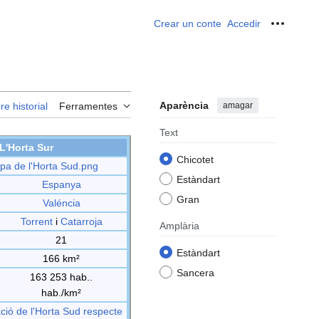
Crear un conte
Accedir
Ferrame
Aparència
amagar
re historial
Ferramentes
Text
L'Horta Sur
Chicotet
pa de l'Horta Sud.png
Estàndart
Espanya
Gran
Valéncia
Torrent
i
Catarroja
Amplària
21
Estàndart
166 km²
Sancera
163 253 hab..
hab./km²
ació de l'Horta Sud respecte