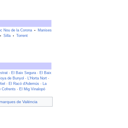
oc Nou de la Corona
Manises
•
Silla
Torrent
•
•
strat
·
El Baix Segura
·
El Baix
Foya de Bunyol
·
L'Horta Nort
·
tiel
·
El Racó d'Ademús
·
La
e Cofrents
·
El Mig Vinalopó
marques de Valéncia