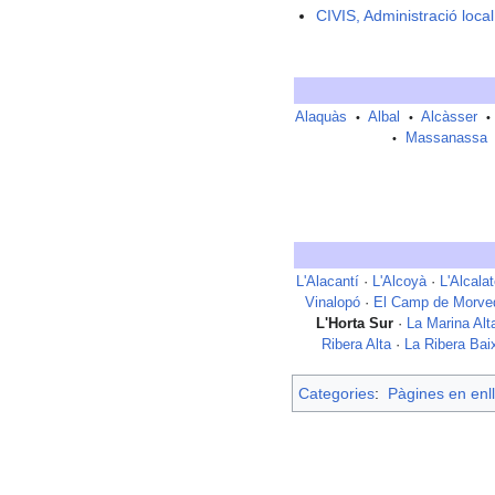
CIVIS, Administració loca
Alaquàs
Albal
Alcàsser
•
•
•
Massanassa
•
L'Alacantí
·
L'Alcoyà
·
L'Alcala
Vinalopó
·
El Camp de Morve
L'Horta Sur
·
La Marina Alt
Ribera Alta
·
La Ribera Bai
Categories
:
Pàgines en enll