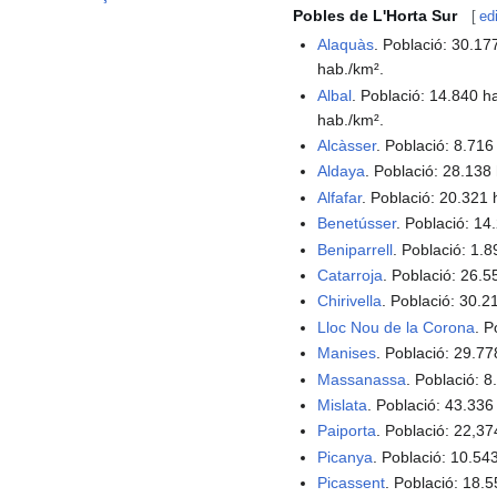
Pobles de L'Horta Sur
[
ed
Alaquàs
. Població: 30.17
hab./km².
Albal
. Població: 14.840 h
hab./km².
Alcàsser
. Població: 8.716
Aldaya
. Població: 28.138
Alfafar
. Població: 20.321 
Benetússer
. Població: 14
Beniparrell
. Població: 1.
Catarroja
. Població: 26.5
Chirivella
. Població: 30.2
Lloc Nou de la Corona
. P
Manises
. Població: 29.77
Massanassa
. Població: 8
Mislata
. Població: 43.336
Paiporta
. Població: 22,37
Picanya
. Població: 10.54
Picassent
. Població: 18.