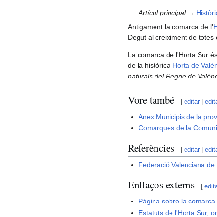
Artícul principal →
Històr
Antigament la comarca de l'
H
Degut al creiximent de totes
La comarca de l'Horta Sur é
de la històrica
Horta de Valé
naturals del Regne de Valénc
Vore també
[
editar
|
edit
Anex:Municipis de la prov
Comarques de la Comunit
Referències
[
editar
|
edit
Federació Valenciana de M
Enllaços externs
[
edit
Pàgina sobre la comarca
Estatuts de l'Horta Sur, o