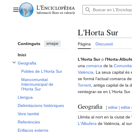
Anar
al
Menú principal
contingut
L'Horta Sur
Continguts
amagar
Pàgina
Discussió
Inici
L'Horta Sur
o
l'Horta-Albuf
Geografia
una
comarca
de la
Comunita
Alternar subsecció Geografia
Pobles de L'Horta Sur
Valéncia
. La seua capital és 
se formá l'actual comarca de 
Mancomunitat
Intermunicipal de
Torrent
, antiga capital de l
l'Horta Sur
reintegrar-se en L'Horta Sur.
Llengua
Geografia
Delimitacions històriques
[
editar
|
editar
Vore també
Llimita al nort en la ciutat de
Referències
L'Albufera
de Valéncia, al su
Enllaços externs