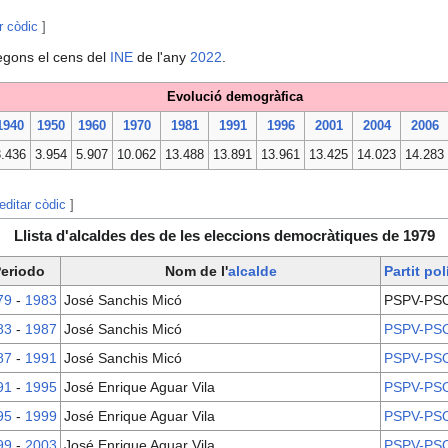
r còdic
]
egons el cens del
INE
de l'any
2022
.
Evolució demogràfica
1940
1950
1960
1970
1981
1991
1996
2001
2004
2006
3.436
3.954
5.907
10.062
13.488
13.891
13.961
13.425
14.023
14.283
editar còdic
]
Llista d'alcaldes des de les eleccions democràtiques de 1979
eriodo
Nom de l'
alcalde
Partit pol
79
-
1983
José Sanchis Micó
PSPV-PS
83
-
1987
José Sanchis Micó
PSPV-PS
87
-
1991
José Sanchis Micó
PSPV-PS
91
-
1995
José Enrique Aguar Vila
PSPV-PS
95
-
1999
José Enrique Aguar Vila
PSPV-PS
99
-
2003
José Enrique Aguar Vila
PSPV-PS