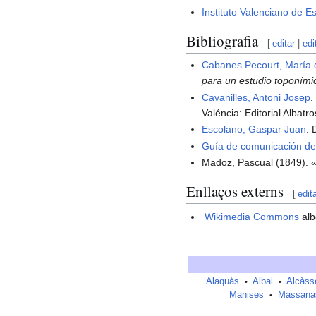
Instituto Valenciano de Es
Bibliografia
[
editar
|
edi
Cabanes Pecourt, María
para un estudio toponími
Cavanilles, Antoni Josep
.
Valéncia: Editorial Albatr
Escolano, Gaspar Juan
. 
Guía de comunicación de
Madoz, Pascual (1849). «
Enllaços externs
[
edit
Wikimedia Commons
alb
Alaquàs
Albal
Alcàss
•
•
Manises
Massana
•