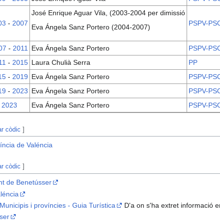
José Enrique Aguar Vila, (2003-2004 per dimissió
03
-
2007
PSPV-PS
Eva Ángela Sanz Portero (2004-2007)
07
-
2011
Eva Ángela Sanz Portero
PSPV-PS
11
-
2015
Laura Chulià Serra
PP
15
-
2019
Eva Ángela Sanz Portero
PSPV-PS
19
-
2023
Eva Ángela Sanz Portero
PSPV-PS
2023
Eva Ángela Sanz Portero
PSPV-PS
ar còdic
]
íncia de Valéncia
ar còdic
]
ent de Benetússer
aléncia
unicipis i províncies - Guia Turística
D'a on s'ha extret informació 
ser