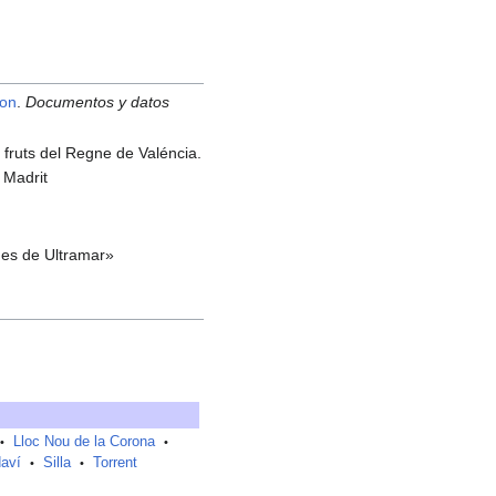
mon
.
Documentos y datos
i fruts del Regne de Valéncia.
e Madrit
nes de Ultramar»
Lloc Nou de la Corona
•
•
aví
Silla
Torrent
•
•