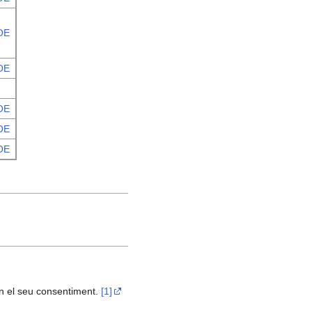
OE
OE
OE
OE
OE
en el seu consentiment.
[1]