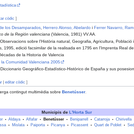
tadística
tar còdic
]
 de los Desamparados
,
Herrero Alonso, Abelardo
i
Ferrer Navarro, Ra
co de la Región valenciana
(Valencia, 1981) VV.AA.
 Observacions sobre l'Història natural, Geografia, Agricultura, Població 
os, 1995, edició facsimilar de la realisada en 1795 en l'Imprenta Real d
Décadas de la Historia de Valencia
 la Comunidad Valenciana 2005
Diccionario Geográfico-Estadístico-Histórico de España y sus posesio
ar
|
editar còdic
]
erga contingut multimèdia sobre
Benetússer
.
Municipis de
L'Horta Sur
er
Aldaya
Alfafar
Benetússer
Beniparrell
Catarroja
Chirivella
•
•
•
•
•
•
ssa
Mislata
Paiporta
Picanya
Picassent
Quart de Poblet
Sed
•
•
•
•
•
•