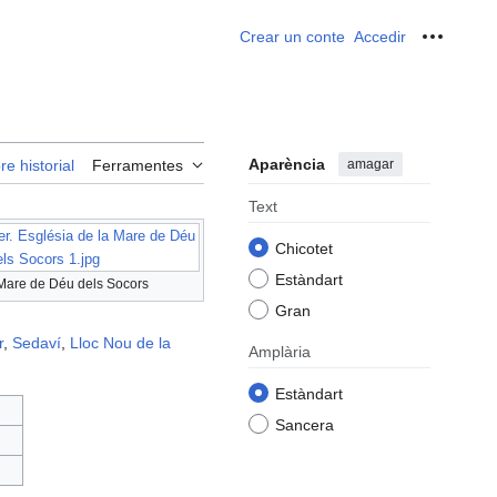
Crear un conte
Accedir
Ferrame
Aparència
amagar
re historial
Ferramentes
Text
r. Església de la Mare de Déu
Chicotet
els Socors 1.jpg
Estàndart
 Mare de Déu dels Socors
Gran
r
,
Sedaví
,
Lloc Nou de la
Amplària
Estàndart
Sancera