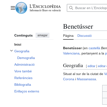
Anar
al
Menú principal
contingut
Benetússer
Continguts
amagar
Pàgina
Discussió
Inici
Benetússer
(en
castellà
Ben
Geografia
Valenciana
, pertanyent a la
p
Alternar subsecció Geografia
Demografia
Geografia
Administració
[
editar
|
editar
Vore també
Situat al sur de la ciutat de
V
Referències
Corona
i
Massanassa
.
Bibliografia
Enllaços externs