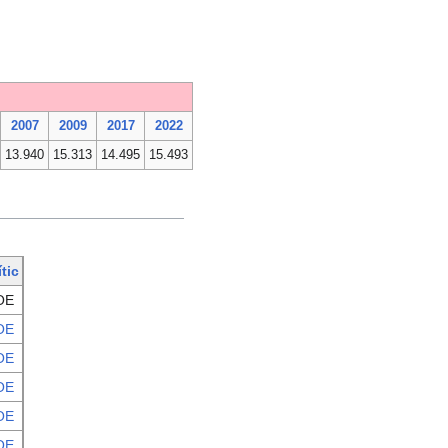
2007
2009
2017
2022
13.940
15.313
14.495
15.493
ític
OE
OE
OE
OE
OE
OE