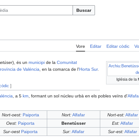
Buscar
Vore
Editar
Editar còdic
Vo
etúser
), és un
municipi
de la
Comunitat
Archiu:Benetússe
rovíncia de Valéncia
, en la comarca de l'
Horta Sur
.
d
Iglésia de la
 còdic
]
aléncia
, a 5
km
, formant un sol núcleu urbà en els pobles veïns d'
Alfafa
Nort-oest:
Paiporta
Nort:
Alfafar
Nort-est:
Alfafar
Oest:
Paiporta
Benetússer
Est:
Alfafar
Sur-oest
Paiporta
Sur:
Alfafar
Sur-est:
Alfafar