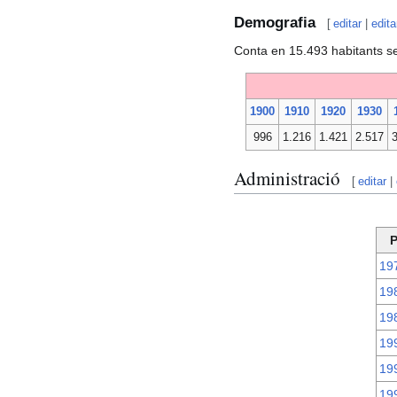
Demografia
[
editar
|
edita
Conta en 15.493 habitants s
1900
1910
1920
1930
996
1.216
1.421
2.517
Administració
[
editar
|
P
19
19
19
19
19
19