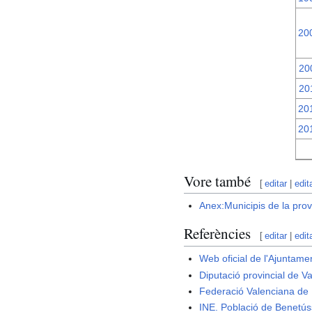
20
20
20
20
20
Vore també
[
editar
|
edit
Anex:Municipis de la prov
Referències
[
editar
|
edit
Web oficial de l'Ajuntam
Diputació provincial de V
Federació Valenciana de M
INE. Població de Benetús