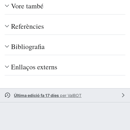
Vore també
Referències
Bibliografia
Enllaços externs
Última edició fa 17 díes
per
ValBOT