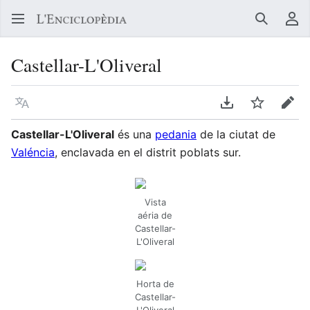
Buscar
Me
Castellar-L'Oliveral
Llegir en un atre idioma
Descarregar en
Vigilar
Edit
Castellar-L'Oliveral
és una
pedania
de la ciutat de
Valéncia
, enclavada en el distrit poblats sur.
Vista
aéria de
Castellar-
L'Oliveral
Horta de
Castellar-