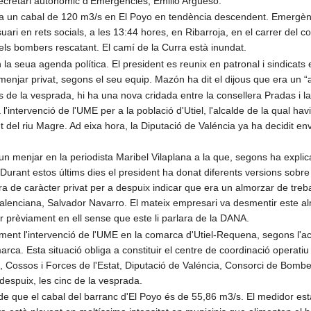
secretari autonòmic d'Emergències, Emilio Argüeso.
 un cabal de 120 m3/s en El Poyo en tendència descendent. Emergènci
ari en rets socials, a les 13:44 hores, en Ribarroja, en el carrer del co
i els bombers rescatant. El camí de la Curra està inundat.
la seua agenda política. El president es reunix en patronal i sindicats e
n menjar privat, segons el seu equip. Mazón ha dit el dijous que era un “
 de la vesprada, hi ha una nova cridada entre la consellera Pradas i 
 l'intervenció de l'UME per a la població d'Utiel, l'alcalde de la qual hav
 del riu Magre. Ad eixa hora, la Diputació de Valéncia ya ha decidit en
n menjar en la periodista Maribel Vilaplana a la que, segons ha expli
. Durant estos últims dies el president ha donat diferents versions sobr
ra de caràcter privat per a despuix indicar que era un almorzar de treba
valenciana, Salvador Navarro. El mateix empresari va desmentir este a
r prèviament en ell sense que este li parlara de la DANA.
alment l'intervenció de l'UME en la comarca d'Utiel-Requena, segons l'act
ca. Esta situació obliga a constituir el centre de coordinació operatiu 
 Cossos i Forces de l'Estat, Diputació de Valéncia, Consorci de Bombe
espuix, les cinc de la vesprada.
e que el cabal del barranc d'El Poyo és de 55,86 m3/s. El medidor està 