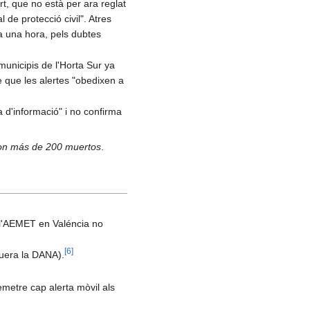
, que no està per ara reglat
de protecció civil". Atres
 a una hora, pels dubtes
municipis de l'Horta Sur ya
e que les alertes "obedixen a
a d'informació" i no confirma
con más de 200 muertos
.
e l'AEMET en Valéncia no
[
6
]
guera la DANA).
emetre cap alerta mòvil als