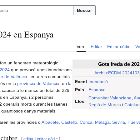
Buscar
2024 en Espanya
Vore
Editar
Editar còdic
Vo
fon un fenomen meteorològic
Gota freda de 20
2024
que provocà unes inundacions
Archiu:ECDM 20241030
e de Valéncia
i en atres comunitats
Event
Inundació
és en la
província de Valéncia
, en
la
País
Espanya
va causar a lo manco un total de 229
ts en Espanya, i 2 persones
Comunitat Valenciana
,
An
Lloc
operaris morts durant les faenes
Regió de Murcia
i
Catalun
 i quantiosos danys materials.​
ren les províncies d'
Albacete
,
Castelló
,
Conca
,
Màlaga
,
Sevilla
,
Huelv
octubre
[
editar
|
editar còdic
]