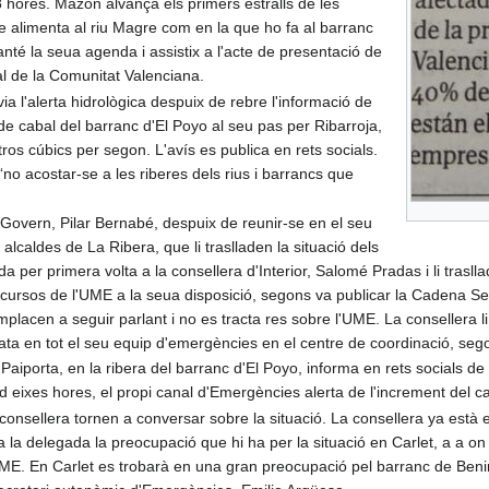
 hores. Mazón alvança els primers estralls de les
e alimenta al riu Magre com en la que ho fa al barranc
anté la seua agenda i assistix a l'acte de presentació de
tal de la Comunitat Valenciana.
a l'alerta hidrològica despuix de rebre l'informació de
e cabal del barranc d'El Poyo al seu pas per Ribarroja,
ros cúbics per segon. L'avís es publica en rets socials.
no acostar-se a les riberes dels rius i barrancs que
Govern, Pilar Bernabé, despuix de reunir-se en el seu
 alcaldes de La Ribera, que li traslladen la situació dels
a per primera volta a la consellera d'Interior, Salomé Pradas i li traslla
ecursos de l'UME a la seua disposició, segons va publicar la Cadena Se
mplacen a seguir parlant i no es tracta res sobre l'UME. La consellera l
ta en tot el seu equip d'emergències en el centre de coordinació, sego
Paiporta, en la ribera del barranc d'El Poyo, informa en rets socials de
Ad eixes hores, el propi canal d'Emergències alerta de l'increment del c
 consellera tornen a conversar sobre la situació. La consellera ya està 
a la delegada la preocupació que hi ha per la situació en Carlet, a a o
UME. En Carlet es trobarà en una gran preocupació pel barranc de Beni