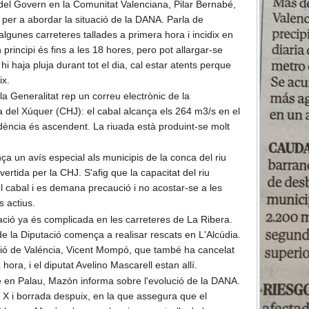
del Govern en la Comunitat Valenciana, Pilar Bernabé,
per a abordar la situació de la DANA. Parla de
 algunes carreteres tallades a primera hora i incidix en
n principi és fins a les 18 hores, pero pot allargar-se
hi haja pluja durant tot el dia, cal estar atents perque
ix.
a Generalitat rep un correu electrònic de la
 del Xúquer (CHJ): el cabal alcança els 264 m3/s en el
ndència és ascendent. La riuada està produint-se molt
ça un avís especial als municipis de la conca del riu
rtida per la CHJ. S'afig que la capacitat del riu
 cabal i es demana precaució i no acostar-se a les
s actius.
tuació ya és complicada en les carreteres de La Ribera.
e la Diputació comença a realisar rescats en L'Alcúdia.
ació de Valéncia, Vicent Mompó, que també ha cancelat
ora, i el diputat Avelino Mascarell estan allí.
e en Palau, Mazón informa sobre l'evolució de la DANA.
 X i borrada despuix, en la que assegura que el