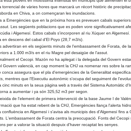
ya està plovent en moltíssima intensitat en municipis que alimenten el 
torrencial de vàries hores que marcarà un récort històric de precipit
esborda en Chiva, a on començaran les inundacions.
 a Emergències que en la pròxima hora es preveuen cabals superiors 
assut. Les següents poblacions que es poden vore significativament af
Alcúdia i Algemesí. Estos cabals s'incorporen al riu Xúquer en Algemesí.
a en descens del cabal d'El Poyo (28,7 m3/s).
s advertiran en els següents minuts de l'embassament de Forata, de la
eriors a 1.000 m3/s en el riu Magre pel desaigüe de l'assut.
ormalment el Cecopi. Mazón no ha aplegat i la delegada del Govern est
l Govern valencià, en cap moment la CHJ va nomenar res sobre la ramb
 conca assegura que el pla d'emergències de la Generalitat especifica
, mentres que l'Eixecutiu autonòmic s'ocupa del seguiment de l'evoluc
a cinc minuts en la seua pàgina web a través del Sistema Automàtic d'I
torna a aumentar i ya són 325,52 m3 per segon.
eixida de l'element de primera intervenció de la base Jaume I de Valén
ormació que ha estat rebent de la CHJ, Emergències llança l'alerta hidro
a confluència en Algemesí i s'avisa als municipis des d'Algemesí fins a 
s. L'embassament de Forata centra la preocupació. Fonts del Cecopi
ons per a valorar la situació despuix d'haver recaptat les senyes.