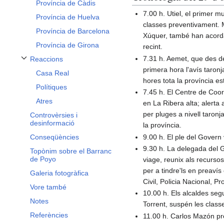
Província de Càdis
7.00 h. Utiel, el primer 
Província de Huelva
classes preventivament. M
Província de Barcelona
Xúquer, també han acordat
Província de Girona
recint.
7.31 h. Aemet, que des de
Reaccions
Alternar subsecció Reaccions
primera hora l'avís taronj
Casa Real
hores tota la província es
Polítiques
7.45 h. El Centre de Coor
Atres
en La Ribera alta; alerta a 
per pluges a nivell taronja
Controvèrsies i
desinformació
la província.
9.00 h. El ple del Govern
Conseqüències
9.30 h. La delegada del 
Topònim sobre el Barranc
de Poyo
viage, reunix als recurso
per a tindre'ls en preaví
Galeria fotogràfica
Civil, Policia Nacional, Pr
Vore també
10.00 h. Els alcaldes seg
Notes
Torrent, suspén les class
Referències
11.00 h. Carlos Mazón pres