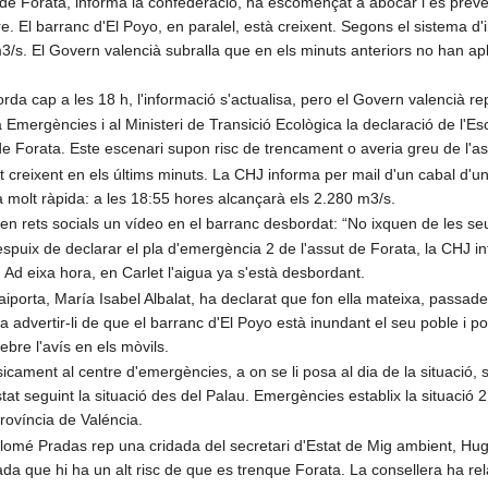
e Forata, informa la confederació, ha escomençat a abocar i es preve
e. El barranc d'El Poyo, en paralel, està creixent. Segons el sistema d'
3/s. El Govern valencià subralla que en els minuts anteriors no han ap
rda cap a les 18 h, l'informació s'actualisa, pero el Govern valencià re
 Emergències i al Ministeri de Transició Ecològica la declaració de l'Es
e Forata. Este escenari supon risc de trencament o averia greu de l'as
t creixent en els últims minuts. La CHJ informa per mail d'un cabal d'
 molt ràpida: a les 18:55 hores alcançarà els 2.280 m3/s.
 en rets socials un vídeo en el barranc desbordat: “No ixquen de les se
spuix de declarar el pla d'emergència 2 de l'assut de Forata, la CHJ 
 Ad eixa hora, en Carlet l'aigua ya s'està desbordant.
iporta, María Isabel Albalat, ha declarat que fon ella mateixa, passades
 advertir-li de que el barranc d'El Poyo està inundant el seu poble i p
ebre l'avís en els mòvils.
icament al centre d'emergències, a on se li posa al dia de la situació, 
at seguint la situació des del Palau. Emergències establix la situació 2
província de Valéncia.
alomé Pradas rep una cridada del secretari d'Estat de Mig ambient, H
ada que hi ha un alt risc de que es trenque Forata. La consellera ha re