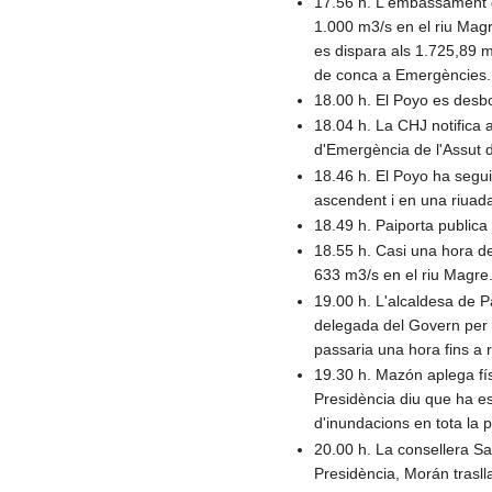
17.56 h. L'embassament d
1.000 m3/s en el riu Magr
es dispara als 1.725,89 m
de conca a Emergències.
18.00 h. El Poyo es desbo
18.04 h. La CHJ notifica a
d'Emergència de l'Assut d
18.46 h. El Poyo ha segui
ascendent i en una riuada
18.49 h. Paiporta publica
18.55 h. Casi una hora de
633 m3/s en el riu Magre.
19.00 h. L'alcaldesa de Pa
delegada del Govern per a
passaria una hora fins a r
19.30 h. Mazón aplega fís
Presidència diu que ha est
d'inundacions en tota la 
20.00 h. La consellera S
Presidència, Morán trasll