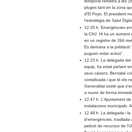
temporal remetrà a les 18
pluges tant en la zona qu
d'El Poyo. El president m
l'estratègia de Salut Digi
12.20 h. Emergències envi
la CHJ. Hi ha un aument d
en un registre de 264 met
Es demana a la població “
puguen estar actius”.
12.23 h. La delegada del 
equip, ha estat parlant en
seus caixers. Bernabé crid
complicada i que té els r
Generalitat sosté que s'e
a reunir de forma immedia
12.47 h. L'Ajuntament de 
instalacions municipals. 
12.48 h. La delegada i la
d'emergències, trasllada 
petició de recursos de l'