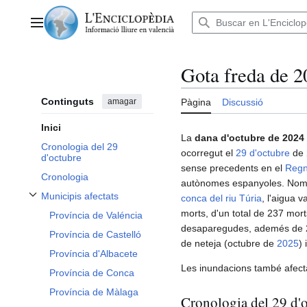
Anar
al
Menú principal
contingut
Gota freda de 
Continguts
amagar
Pàgina
Discussió
Inici
La
dana d'octubre de 2024
Cronologia del 29
ocorregut el
29 d'octubre
de
d'octubre
sense precedents en el
Regn
Cronologia
autònomes espanyoles. Nom
Municipis afectats
conca del
riu Túria
, l'aigua 
Alternar subsecció Municipis afectats
morts, d'un total de 237 mor
Província de Valéncia
desaparegudes, ademés de 2 
Província de Castelló
de neteja (octubre de
2025
)
Província d'Albacete
Les inundacions també afecta
Província de Conca
Província de Màlaga
Cronologia del 29 d'