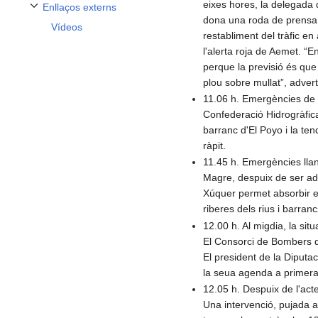
eixes hores, la delegada 
Enllaços externs
Alternar subsecció Enllaços externs
dona una roda de prensa 
Vídeos
restabliment del tràfic en
l'alerta roja de Aemet. “E
perque la previsió és que 
plou sobre mullat”, advert
11.06 h. Emergències de l
Confederació Hidrogràfica
barranc d'El Poyo i la te
ràpit.
11.45 h. Emergències llan
Magre, despuix de ser adve
Xúquer permet absorbir el
riberes dels rius i barranc
12.00 h. Al migdia, la si
El Consorci de Bombers d
El president de la Diput
la seua agenda a primera h
12.05 h. Despuix de l'act
Una intervenció, pujada a