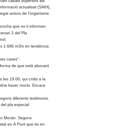
uen cabals superiors als
informació actualisat (SAIH),
legat avisos de l'organisme
procha que no li informen.
cenari 2 del Pla
sut.
uns 1.686 m3/s en tendència
ues cases”.
informa de que està abocant
 les 19.00, qui crida a la
odria haver morts. Encara
segons diferents testimonis.
 del pla especial
ugo Morán. Segons
latat en À Punt que és en