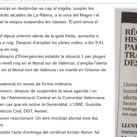
municipi en desbordar-se cap al migdia, suspén les
olts alcaldes de La Ribera, a la vora del Magre i el
 la vespra suspendre les classes. El port tanca el
l dijous anterior alerta de la gota freda, aumenta a
a a roig. Despuix d'ampliar-ho vàries voltes, a les 9.41
tà en roig.
dinació d'Emergències establix la situació 1 per pluges
nivell roig en el llitoral sur de Valéncia; s'amplia l'alerta
 en el llitoral nort de Valéncia i es manté en l'interior de
 valencià es reunix de forma ordinària.
Govern, despuix de suspendre la seua agenda i un
s de l'Administració Central en la Comunitat Valenciana
s en cas que els active la Generalitat. L'UME, Guàrdia
otecció Civil, DGT, Aemet...
uixen reaccionant. Un atre municipi afectat eixe dia,
es.
idix l'acte d'entrega del certificat turístic Aenor. Ad