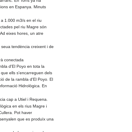
barranc. En Torís ya ha
acions en Espanya. Minuts
a 1.000 m3/s en el riu
ectades pel riu Magre són
 Ad eixes hores, un atre
 seua tendència creixent i de
arà conectada
la d'El Poyo en tota la
 que ells s'encarreguen dels
ió de la rambla d'El Poyo. El
nformació Hidrològica. En
cia cap a Utiel i Requena.
lògica en els rius Magre i
Cullera. Pot haver
 senyalen que es produïx una