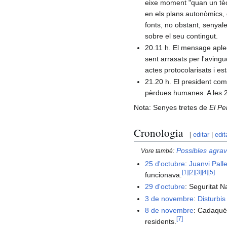
eixe moment "quan un tèc
en els plans autonòmics, 
fonts, no obstant, senyale
sobre el seu contingut.
20.11 h. El mensage apleg
sent arrasats per l'avingu
actes protocolarisats i es
21.20 h. El president comp
pèrdues humanes. A les 2
Nota: Senyes tretes de
El Pe
Cronologia
[
editar
|
edit
Possibles agrav
Vore també:
25 d'octubre
:
Juanvi Palle
[
1
]
[
2
]
[
3
]
[
4
]
[
5
]
funcionava.
29 d'octubre
: Seguritat 
3 de novembre
:
Disturbi
8 de novembre
: Cadaqués
[
7
]
residents.