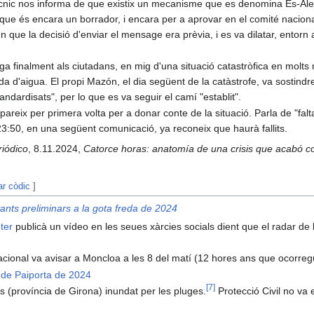
nic nos informa de que existix un mecanisme que es denomina Es-Alert
que és encara un borrador, i encara per a aprovar en el comité nacional 
n que la decisió d'enviar el mensage era prèvia, i es va dilatar, entorn
a finalment als ciutadans, en mig d'una situació catastròfica en molts 
da d'aigua. El propi Mazón, el dia següent de la catàstrofe, va sostindr
tandardisats", per lo que es va seguir el camí "establit".
areix per primera volta per a donar conte de la situació. Parla de "falt
3:50, en una següent comunicació, ya reconeix que haurà fallits.
riódico
, 8.11.2024,
Catorce horas: anatomía de una crisis que acabó 
ar còdic
]
ants preliminars a la gota freda de 2024
ter
publicà un vídeo en les seues xàrcies socials dient que el radar d
Nacional va avisar a Moncloa a les 8 del matí (12 hores ans que ocorre
s de Paiporta de 2024
[
7
]
 (província de Girona) inundat per les pluges.
Protecció Civil no va 