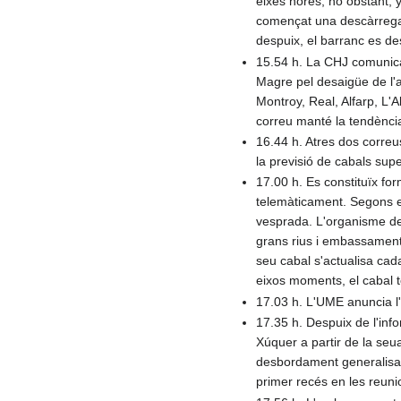
eixes hores, no obstant, 
començat una descàrrega 
despuix, el barranc es d
15.54 h. La CHJ comunica
Magre pel desaigüe de l'
Montroy, Real, Alfarp, L'
correu manté la tendènci
16.44 h. Atres dos correu
la previsió de cabals sup
17.00 h. Es constituïx f
telemàticament. Segons e
vesprada. L'organisme de
grans rius i embassaments
seu cabal s'actualisa cad
eixos moments, el cabal 
17.03 h. L'UME anuncia l'
17.35 h. Despuix de l'inf
Xúquer a partir de la seu
desbordament generalisat
primer recés en les reuni