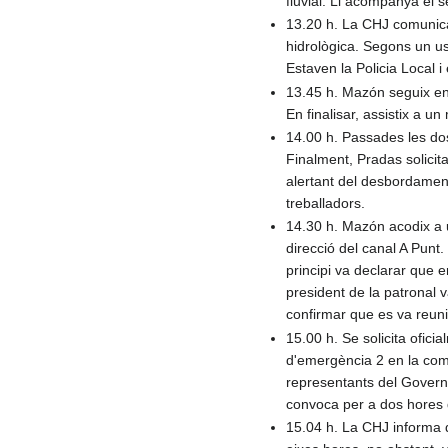
fluvial. Li acompanya el 
13.20 h. La CHJ comunica
hidrològica. Segons un usu
Estaven la Policia Local 
13.45 h. Mazón seguix en 
En finalisar, assistix a u
14.00 h. Passades les dos
Finalment, Pradas solicita
alertant del desbordament
treballadors.
14.30 h. Mazón acodix a u
direcció del canal A Punt
principi va declarar que e
president de la patronal 
confirmar que es va reuni
15.00 h. Se solicita ofici
d'emergència 2 en la comar
representants del Govern,
convoca per a dos hores d
15.04 h. La CHJ informa d