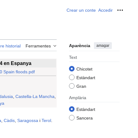
Crear un conte
Accedir
Ferrame
Aparència
amagar
re historial
Ferramentes
Text
24 en Espanya
Chicotet
 Spain floods.pdf
Estàndart
Gran
dalusia
,
Castella-La Mancha
,
Amplària
ya
Estàndart
Sancera
a
,
Càdis
,
Saragossa
i
Terol
.