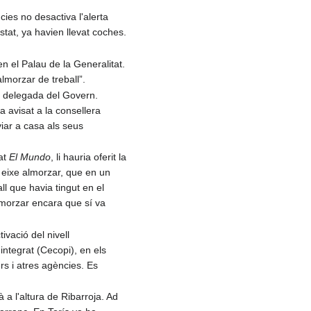
es no desactiva l'alerta
stat, ya havien llevat coches.
n el Palau de la Generalitat.
almorzar de treball”.
la delegada del Govern.
ia avisat a la consellera
viar a casa als seus
cat
El Mundo
, li hauria oferit la
e eixe almorzar, que en un
ll que havia tingut en el
lmorzar encara que sí va
ivació del nivell
integrat (Cecopi), en els
rs i atres agències. Es
a l'altura de Ribarroja. Ad