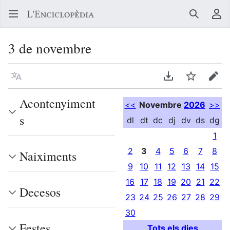
Buscar
Me
3 de novembre
Llegir en un atre idioma
Descarregar en
Vigilar
Edit
Acontenyiment
<<
Novembre
2026
>>
s
dl
dt
dc
dj
dv
ds
dg
1
2
3
4
5
6
7
8
Naiximents
9
10
11
12
13
14
15
16
17
18
19
20
21
22
Decesos
23
24
25
26
27
28
29
30
Festes
Tots els dies