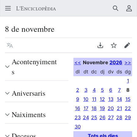
Buscar
Me
8 de novembre
Llegir en un atre idioma
Descarregar en
Vigilar
Edit
Acontenyiment
<<
Novembre
2026
>>
s
dl
dt
dc
dj
dv
ds
dg
1
2
3
4
5
6
7
8
Aniversaris
9
10
11
12
13
14
15
16
17
18
19
20
21
22
Naiximents
23
24
25
26
27
28
29
30
Decesos
Tots els dies