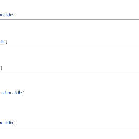
ar còdic
]
dic
]
]
|
editar còdic
]
ar còdic
]