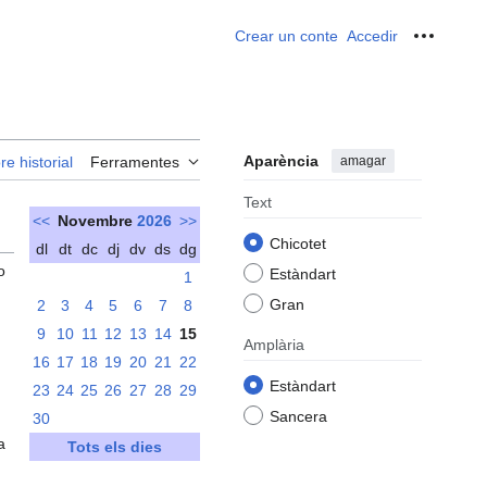
Crear un conte
Accedir
Ferrame
Aparència
amagar
re historial
Ferramentes
Text
<<
Novembre
2026
>>
Chicotet
dl
dt
dc
dj
dv
ds
dg
o
Estàndart
1
Gran
2
3
4
5
6
7
8
9
10
11
12
13
14
15
Amplària
16
17
18
19
20
21
22
Estàndart
23
24
25
26
27
28
29
Sancera
30
a
Tots els dies