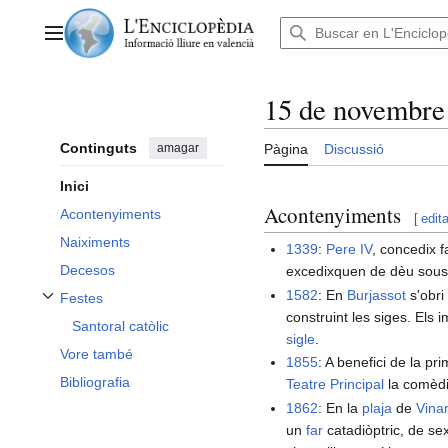
Anar
al
Menú principal
contingut
15 de novembre
Continguts
amagar
Pàgina
Discussió
Inici
Acontenyiments
Acontenyiments
[
edita
Naiximents
1339
:
Pere IV
, concedix f
Decesos
excedixquen de dèu sous
1582
: En
Burjassot
s'obri
Festes
Alternar subsecció Festes
construint les siges. Els
Santoral catòlic
sigle
.
Vore també
1855
: A benefici de la p
Bibliografia
Teatre Principal
la comèdia
1862
: En la
plaja
de
Vina
un
far
catadiòptric, de sex