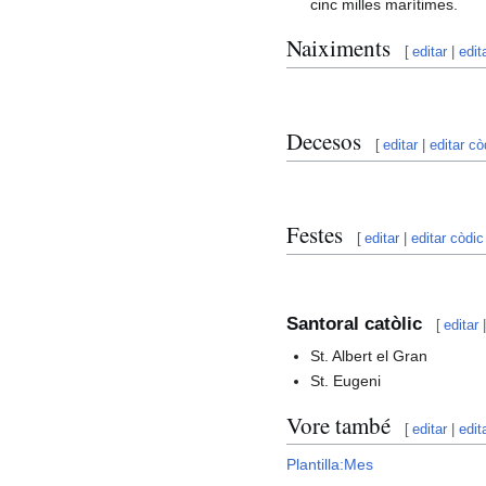
cinc milles marítimes.
Naiximents
[
editar
|
edit
Decesos
[
editar
|
editar cò
Festes
[
editar
|
editar còdic
Santoral catòlic
[
editar
St. Albert el Gran
St. Eugeni
Vore també
[
editar
|
edit
Plantilla:Mes