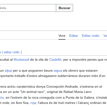
Buscar
Vore
Editar
Editar còdic
Vo
r
|
editar còdic
]
acultat al
Mustassaf
de la vila de
Castelló
, per a impondre penes que n
.
 un
aljup
per a que pogueren beure
aigua
els obrers que estaven
 importants treballs d'estos almagasens subterràneus duraren més d'un
rimera actriu caraterística donya Concepción Andrade, s'estrena en el
 en un acte "Un animal raro", original de Rafael Maria Liern.
ròs
, en l'extrem de la roca coneguda com a Punta de la Galera, s'instal
t orde, en llum fixa,
roja
; l'altura és de huit metres i l'alcanç ordinari de