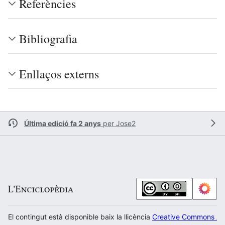
Referències
Bibliografia
Enllaços externs
Última edició fa 2 anys
per
Jose2
El contingut està disponible baix la llicència
Creative Commons Atr