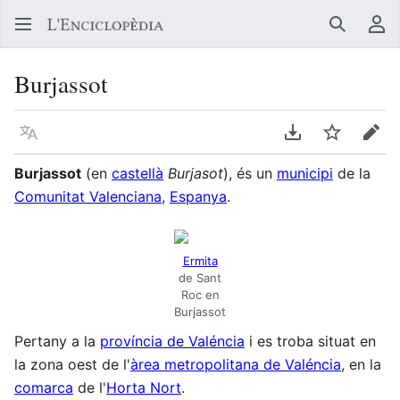
Buscar
Me
Burjassot
Llegir en un atre idioma
Descarregar en
Vigilar
Edit
Burjassot
(en
castellà
Burjasot
), és un
municipi
de la
Comunitat Valenciana
,
Espanya
.
Ermita
de Sant
Roc en
Burjassot
Pertany a la
província de Valéncia
i es troba situat en
la zona oest de l'
àrea metropolitana de Valéncia
, en la
comarca
de l'
Horta Nort
.