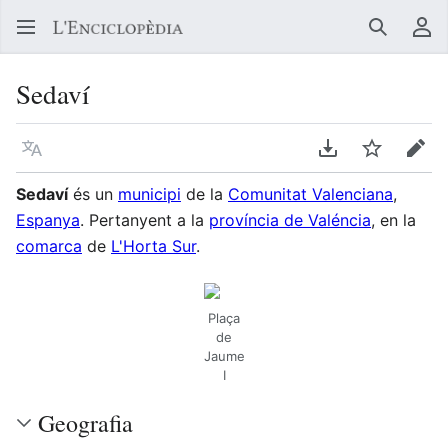
Buscar
Me
Sedaví
Llegir en un atre idioma
Descarregar en
Vigilar
Edit
Sedaví
és un
municipi
de la
Comunitat Valenciana
,
Espanya
. Pertanyent a la
província de Valéncia
, en la
comarca
de
L'Horta Sur
.
Plaça
de
Jaume
I
Geografia