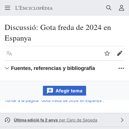
Buscar
Me
Discussió
:
Gota freda de 2024 en
Espanya
Llegir en un atre idioma
Vigilar
Edit
Fuentes, referencias y bibliografía
Afegir tema
Tornar a la pàgina "Gota freda de 2024 en Espanya".
Última edició fa 2 anys
per
Caro de Segeda