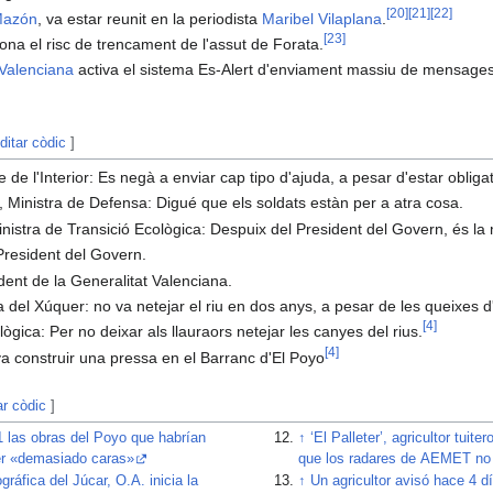
[
20
]
[
21
]
[
22
]
Mazón
, va estar reunit en la periodista
Maribel Vilaplana
.
[
23
]
na el risc de trencament de l'assut de Forata.
 Valenciana
activa el sistema Es-Alert d'enviament massiu de mensages 
ditar còdic
]
de l'Interior: Es negà a enviar cap tipo d'ajuda, a pesar d'estar obligat p
Ministra de Defensa: Digué que els soldats estàn per a atra cosa.
istra de Transició Ecològica: Despuix del President del Govern, és l
resident del Govern.
ent de la Generalitat Valenciana.
 del Xúquer: no va netejar el riu en dos anys, a pesar de les queixes d
[
4
]
lògica: Per no deixar als llauraors netejar les canyes del rius.
[
4
]
a construir una pressa en el Barranc d'El Poyo
ar còdic
]
1 las obras del Poyo que habrían
↑
‘El Palleter’, agricultor tuit
er «demasiado caras»
que los radares de AEMET no
ráfica del Júcar, O.A. inicia la
↑
Un agricultor avisó hace 4 d