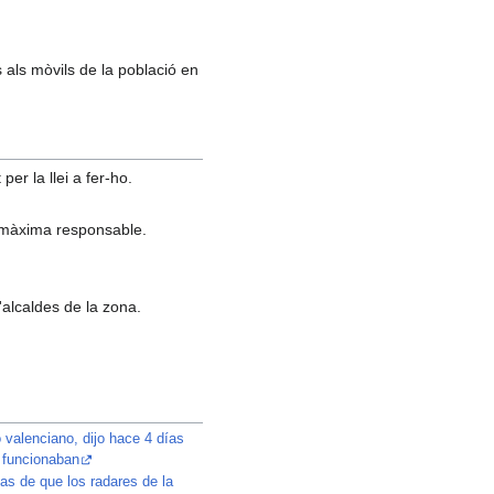
als mòvils de la població en
er la llei a fer-ho.
a màxima responsable.
'alcaldes de la zona.
ero valenciano, dijo hace 4 días
 funcionaban
ías de que los radares de la