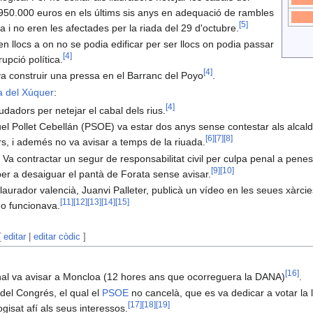
950.000 euros en els últims sis anys en adequació de rambles
[
5
]
a i no eren les afectades per la riada del 29 d'octubre.
n llocs a on no se podia edificar per ser llocs on podia passar
[
4
]
rupció política.
[
4
]
va construir una pressa en el Barranc del Poyo
.
a del Xúquer
:
[
4
]
udadors per netejar el cabal dels rius.
uel Pollet Cebellán (PSOE) va estar dos anys sense contestar als alcal
[
6
]
[
7
]
[
8
]
ers, i ademés no va avisar a temps de la riuada.
: Va contractar un segur de responsabilitat civil per culpa penal a pen
[
9
]
[
10
]
per a desaiguar el pantà de Forata sense avisar.
laurador valencià, Juanvi Palleter, publicà un vídeo en les seues xàrcie
[
11
]
[
12
]
[
13
]
[
14
]
[
15
]
o funcionava.
[
editar
|
editar còdic
]
[
16
]
nal va avisar a Moncloa (12 hores ans que ocorreguera la DANA)
.
del Congrés, el qual el
PSOE
no cancelà, que es va dedicar a votar la l
[
17
]
[
18
]
[
19
]
gisat afí als seus interessos.