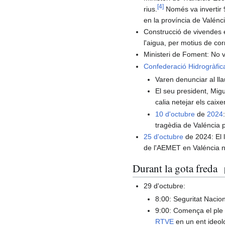
[
4
]
rius.
Només va invertir 
en la província de Valénci
Construcció de vivendes e
l'aigua, per motius de cor
Ministeri de Foment: No 
Confederació Hidrogràfic
Varen denunciar al lla
El seu president, Mig
calia netejar els caix
10 d'octubre
de
2024
tragèdia de Valéncia 
25 d'octubre
de 2024: El l
de l'AEMET en Valéncia n
Durant la gota freda
29 d'octubre:
8:00: Seguritat Nacio
9:00: Comença el ple 
RTVE
en un ent ideolo