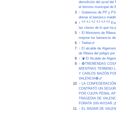
demolición del azud del 
el término municipal de 
↑
Gobiernos de PP y PS
drenar el barranco mald
4,0
4,1
4,2
4,3
4,4
4,5
↑
Esc
las claves de lo que ha 
↑
El Ministerio de Riber
mejorar los barrancos d
↑
Twitter
↑
El alcalde de Algemesí
de Ribera del peligro por 
↑
💣 El Alcalde de Algem
↑
🔴TREMENDAS COS
MIENTRAS TERMINO 
Y CARLOS MAZÓN POR
VALENCIA🔴
↑
LA CONFEDERACIÓN
CONTRATÓ UN SEGURO
POR CULPA PENAL AP
TRAGEDIA DE VALENC
FORATA SIN AVISAR.
↑
EL RADAR DE VALENC