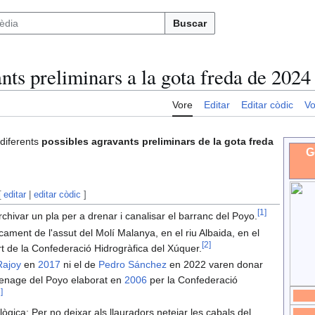
Buscar
nts preliminars a la gota freda de 2024
Vore
Editar
Editar còdic
Vo
 diferents
possibles agravants preliminars de la gota freda
G
[
editar
|
editar còdic
]
[
1
]
rchivar un pla per a drenar i canalisar el barranc del Poyo.
cament de l'assut del Molí Malanya, en el riu Albaida, en el
[
2
]
rt de la Confederació Hidrogràfica del Xúquer.
Rajoy
en
2017
ni el de
Pedro Sánchez
en 2022 varen donar
 drenage del Poyo elaborat en
2006
per la Confederació
3
]
lògica: Per no deixar als llauradors netejar les cabals del