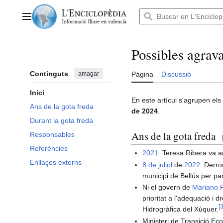
Anar
al
Menú principal
contingut
Possibles agrava
Continguts
amagar
Pàgina
Discussió
Inici
En este artícul s'agrupen els
Ans de la gota freda
de 2024
.
Durant la gota freda
Ans de la gota freda
Responsables
Referències
2021
: Teresa Ribera va a
Enllaços externs
8 de juliol
de
2022
: Derro
municipi de Bellús per pa
Ni el govern de
Mariano 
prioritat a l'adequació i
[
Hidrogràfica del Xúquer.
Ministeri de Transició Eco