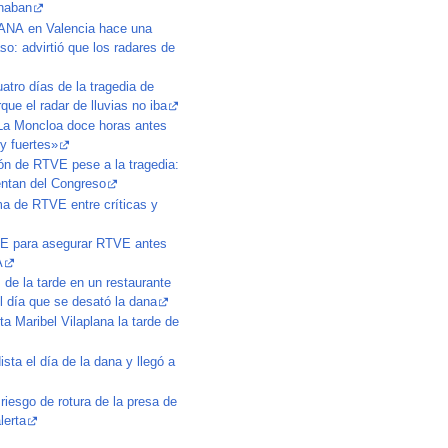
naban
 DANA en Valencia hace una
o: advirtió que los radares de
uatro días de la tragedia de
que el radar de lluvias no iba
 La Moncloa doce horas antes
y fuertes»
ón de RTVE pese a la tragedia:
ntan del Congreso
ma de RTVE entre críticas y
OE para asegurar RTVE antes
A
de la tarde en un restaurante
l día que se desató la dana
a Maribel Vilaplana la tarde de
ta el día de la dana y llegó a
riesgo de rotura de la presa de
lerta