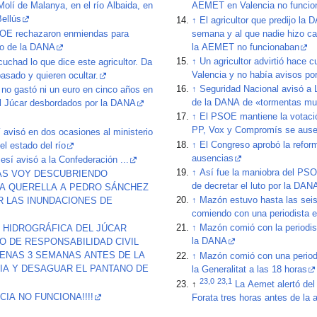
Molí de Malanya, en el río Albaida, en
AEMET en Valencia no funcio
Bellús
↑
El agricultor que predijo la
OE rechazaron enmiendas para
semana y al que nadie hizo cas
ito de la DANA
la AEMET no funcionaban
↑
Un agricultor advirtió hace c
uchad lo que dice este agricultor. Da
Valencia y no había avisos por
pasado y quieren ocultar.
↑
Seguridad Nacional avisó a
a no gastó ni un euro en cinco años en
de la DANA de «tormentas mu
el Júcar desbordados por la DANA
↑
El PSOE mantiene la votaci
PP, Vox y Compromís se ause
 avisó en dos ocasiones al ministerio
↑
El Congreso aprobó la refor
el estado del río
ausencias
esí avisó a la Confederación ...
↑
Así fue la maniobra del PS
AS VOY DESCUBRIENDO
de decretar el luto por la DAN
LA QUERELLA A PEDRO SÁNCHEZ
↑
Mazón estuvo hasta las seis 
 LAS INUNDACIONES DE
comiendo con una periodista e
↑
Mazón comió con la periodist
 HIDROGRÁFICA DEL JÚCAR
la DANA
 DE RESPONSABILIDAD CIVIL
ENAS 3 SEMANAS ANTES DE LA
↑
Mazón comió con una periodis
IA Y DESAGUAR EL PANTANO DE
la Generalitat a las 18 horas
23,0
23,1
↑
La Aemet alertó del 
IA NO FUNCIONA!!!!
Forata tres horas antes de la a