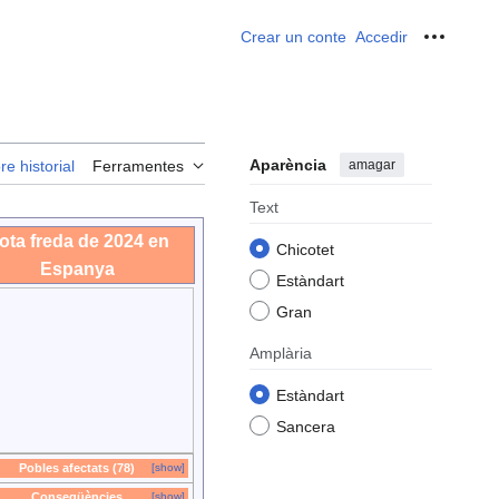
Crear un conte
Accedir
Ferrame
Aparència
amagar
re historial
Ferramentes
Text
ota freda de 2024 en
Chicotet
Espanya
Estàndart
Gran
Amplària
Estàndart
Sancera
Pobles afectats (78)
[show]
Conseqüències
[show]