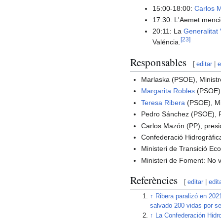
15:00-18:00:
Carlos 
17:30: L'Aemet mencio
20:11: La
Generalitat
[
23
]
Valéncia.
Responsables
[
editar
|
e
Marlaska (PSOE), Ministre 
Margarita Robles
(PSOE), 
Teresa Ribera
(PSOE), Min
Pedro Sánchez (PSOE), P
Carlos Mazón (PP), presid
Confederació Hidrogràfica
Ministeri de Transició Eco
Ministeri de Foment: No v
Referències
[
editar
|
edit
↑
Ribera paralizó en 202
salvado 200 vidas por s
↑
La Confederación Hidrog