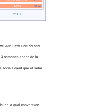
Atres
[show]
v
·
d
·
e
des que li avisaven de que
es 3 semanes abans de la
s socials dient que el radar
lei en la qual convertixen