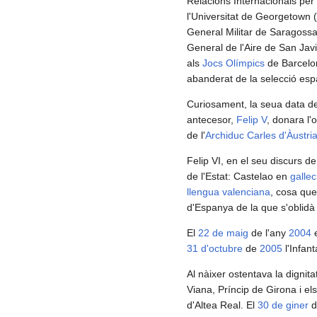
Relacions Internacionals per
l'Universitat de Georgetown 
General Militar de Saragossa,
General de l'Aire de San Jav
als
Jocs Olímpics
de Barcel
abanderat de la selecció esp
Curiosament, la seua data de
antecesor,
Felip V
, donara l'
de l'
Archiduc Carles d'Àustri
Felip VI, en el seu discurs d
de l'Estat: Castelao en
gallec
llengua valenciana
, cosa que
d'Espanya de la que s'oblidà
El
22 de maig
de l'any
2004
e
31 d'octubre
de
2005
l'Infant
Al nàixer ostentava la dignita
Viana, Príncip de Girona i els
d'Altea Real. El
30 de giner
d