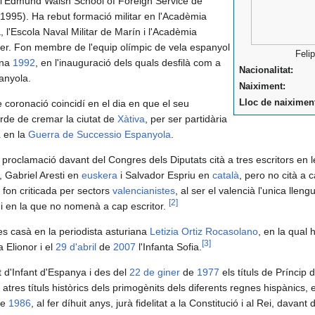
 l'Edmund Walsh School of Foreign Service de
(1995). Ha rebut formació militar en l'Acadèmia
 l'Escola Naval Militar de Marín i l'Acadèmia
ier. Fon membre de l'equip olímpic de vela espanyol
Feli
ona
1992
, en l'inauguració dels quals desfilà com a
Nacionalitat:
anyola.
Naiximent:
 coronació coincidí en el dia en que el seu
Lloc de naiximen
orde de cremar la ciutat de
Xàtiva
, per ser partidària
a
en la
Guerra de Successio Espanyola
.
e proclamació davant del Congres dels Diputats cità a tres escritors en l
, Gabriel Aresti en
euskera
i Salvador Espriu en
català
, pero no cità a 
 fon criticada per sectors
valencianistes
, al ser el valencià l'unica lleng
[
2
]
 i en la que no nomenà a cap escritor.
s casà en la periodista asturiana
Letizia Ortiz Rocasolano
, en la qual h
[
3
]
a Elionor i el
29 d'abril
de
2007
l'Infanta Sofia.
t d'Infant d'Espanya i des del
22 de giner
de
1977
els títuls de Príncip 
 atres títuls històrics dels primogènits dels diferents regnes hispànics, 
e
1986
, al fer díhuit anys, jurà fidelitat a la Constitució i al Rei, davant