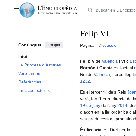
Anar
al
Menú principal
contingut
Felip VI
Continguts
amagar
Pàgina
Discussió
Inici
Felip V
de
Valéncia
i
VI
d'
Es
La Princesa d'Astúries
Borbón i Grecia
és l'actual
Vore també
Rei de
Valéncia
, hereu llegít
1232
.
Referències
Enllaços externs
És el tercer fill dels Reis
Joan
varó, fon l'hereu directe de 
19 de juny
de l'any
2014
, de
d'acort en la llei orgànica d
seu predecessor i promulgada
És llicenciat en Dret per la 