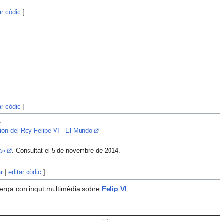
ar còdic
]
ar còdic
]
.
ión del Rey Felipe VI - El Mundo
a»
. Consultat el 5 de novembre de 2014.
ar
|
editar còdic
]
erga contingut multimèdia sobre
Felip VI
.