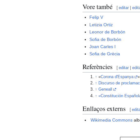
Vore també
[
editar
|
edit
Felip V
Letizia Ortiz
Leonor de Borbón
Sofia de Borbón
Joan Carles I
Sofia de Grècia
Referències
[
editar
|
edit
↑
«
Corona d'Espanya
»
↑
Discurso de proclamac
↑
Geneall
↑
«Constitución Español
Enllaços externs
[
edit
Wikimedia Commons
alb