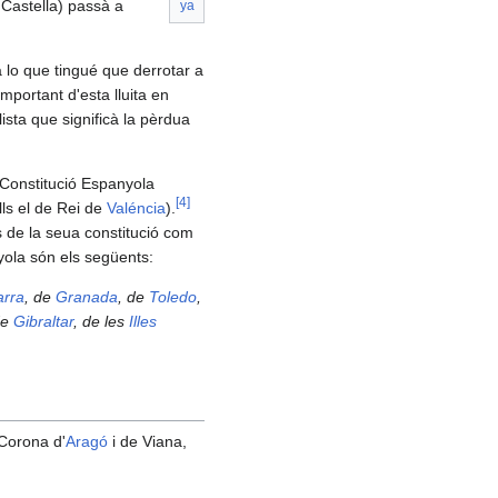
 Castella) passà a
ya
 lo que tingué que derrotar a
important d'esta lluita en
ista que significà la pèrdua
la Constitució Espanyola
[
4
]
lls el de Rei de
Valéncia
).
de la seua constitució com
nyola són els següents:
arra
, de
Granada
, de
Toledo
,
de
Gibraltar
, de les
Illes
 Corona d'
Aragó
i de Viana,