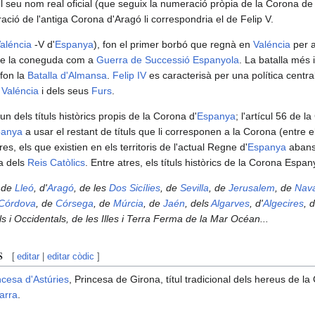
l seu nom real oficial (que seguix la numeració pròpia de la Corona de
ació de l'antiga Corona d'Aragó li correspondria el de Felip V.
aléncia
-V d'
Espanya
), fon el primer borbó que regnà en
Valéncia
per a
 de la coneguda com a
Guerra de Successió Espanyola
. La batalla més 
fon la
Batalla d'Almansa
.
Felip IV
es caracterisà per una política central
Valéncia
i dels seus
Furs
.
un dels títuls històrics propis de la Corona d'
Espanya
; l'artícul 56 de 
panya
a usar el restant de títuls que li corresponen a la Corona (entre e
res, els que existien en els territoris de l'actual Regne d'
Espanya
abans 
a dels
Reis Catòlics
. Entre atres, els títuls històrics de la Corona Espa
 de
Lleó
, d'
Aragó
, de les
Dos Sicílies
, de
Sevilla
, de
Jerusalem
, de
Nav
Córdova
, de
Córsega
, de
Múrcia
, de
Jaén
, dels
Algarves
, d'
Algecires
, 
als i Occidentals, de les Illes i Terra Ferma de la Mar Océan...
s
[
editar
|
editar còdic
]
ncesa d'Astúries
, Princesa de Girona, títul tradicional dels hereus de la
arra
.