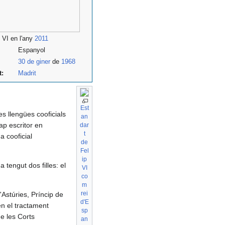
p VI en l'any
2011
Espanyol
30 de giner
de
1968
t:
Madrit
Est
es llengües cooficials
an
cap escritor en
dar
t
ua cooficial
de
Fel
ip
a tengut dos filles: el
VI
co
m
rei
d'Astúries, Príncip de
d'E
en el tractament
sp
 de les Corts
an