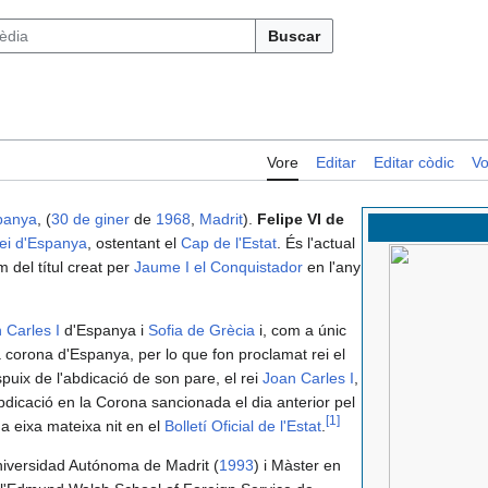
Buscar
Vore
Editar
Editar còdic
Vo
panya
, (
30 de giner
de
1968
,
Madrit
).
Felipe VI de
rei d'Espanya
, ostentant el
Cap de l'Estat
. És l'actual
im del títul creat per
Jaume I el Conquistador
en l'any
 Carles I
d'Espanya i
Sofia de Grècia
i, com a únic
la corona d'Espanya, per lo que fon proclamat rei el
spuix de l'abdicació de son pare, el rei
Joan Carles I
,
'abdicació en la Corona sancionada el dia anterior pel
[
1
]
 eixa mateixa nit en el
Bolletí Oficial de l'Estat
.
Universidad Autónoma de Madrit (
1993
) i Màster en