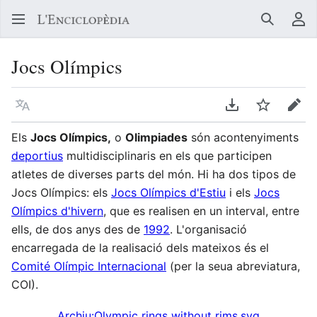
Buscar
Me
Jocs Olímpics
Llegir en un atre idioma
Descarregar en
Vigilar
Edit
Els
Jocs Olímpics,
o
Olimpiades
són acontenyiments
deportius
multidisciplinaris en els que participen
atletes de diverses parts del món. Hi ha dos tipos de
Jocs Olímpics: els
Jocs Olímpics d'Estiu
i els
Jocs
Olímpics d'hivern
, que es realisen en un interval, entre
ells, de dos anys des de
1992
. L'organisació
encarregada de la realisació dels mateixos és el
Comité Olímpic Internacional
(per la seua abreviatura,
COI).
Archiu:Olympic rings without rims.svg