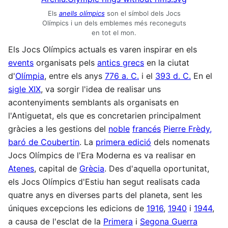
Els
anells olímpics
son el símbol dels Jocs
Olímpics i un dels emblemes més reconeguts
en tot el mon.
Els Jocs Olímpics actuals es varen inspirar en els
events
organisats pels
antics grecs
en la ciutat
d'
Olímpia
, entre els anys
776 a. C.
i el
393 d. C.
En el
sigle XIX
, va sorgir l'idea de realisar uns
acontenyiments semblants als organisats en
l'Antiguetat, els que es concretarien principalment
gràcies a les gestions del
noble
francés
Pierre Frèdy,
baró de Coubertin
. La
primera edició
dels nomenats
Jocs Olímpics de l'Era Moderna es va realisar en
Atenes
, capital de
Grècia
. Des d'aquella oportunitat,
els Jocs Olímpics d'Estiu han segut realisats cada
quatre anys en diverses parts del planeta, sent les
úniques excepcions les edicions de
1916
,
1940
i
1944
,
a causa de l'esclat de la
Primera
i
Segona Guerra