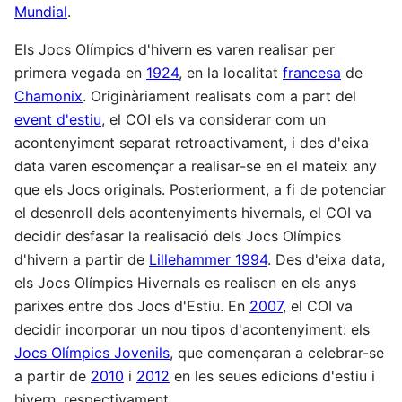
Mundial
.
Els Jocs Olímpics d'hivern es varen realisar per
primera vegada en
1924
, en la localitat
francesa
de
Chamonix
. Originàriament realisats com a part del
event d'estiu
, el COI els va considerar com un
acontenyiment separat retroactivament, i des d'eixa
data varen escomençar a realisar-se en el mateix any
que els Jocs originals. Posteriorment, a fi de potenciar
el desenroll dels acontenyiments hivernals, el COI va
decidir desfasar la realisació dels Jocs Olímpics
d'hivern a partir de
Lillehammer 1994
. Des d'eixa data,
els Jocs Olímpics Hivernals es realisen en els anys
parixes entre dos Jocs d'Estiu. En
2007
, el COI va
decidir incorporar un nou tipos d'acontenyiment: els
Jocs Olímpics Jovenils
, que començaran a celebrar-se
a partir de
2010
i
2012
en les seues edicions d'estiu i
hivern, respectivament.