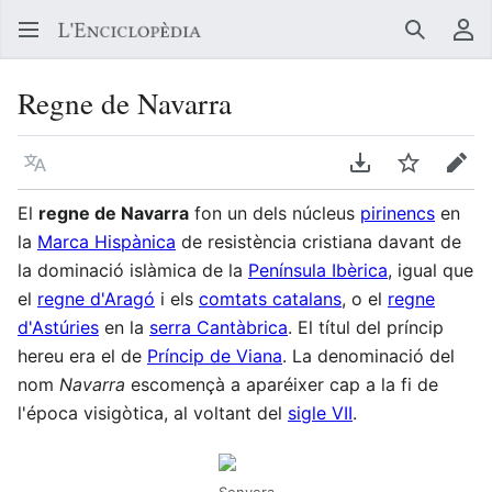
Buscar
Me
Regne de Navarra
Llegir en un atre idioma
Descarregar en
Vigilar
Edit
El
regne de Navarra
fon un dels núcleus
pirinencs
en
la
Marca Hispànica
de resistència cristiana davant de
la dominació islàmica de la
Península Ibèrica
, igual que
el
regne d'Aragó
i els
comtats catalans
, o el
regne
d'Astúries
en la
serra Cantàbrica
. El títul del príncip
hereu era el de
Príncip de Viana
. La denominació del
nom
Navarra
escomençà a aparéixer cap a la fi de
l'época visigòtica, al voltant del
sigle VII
.