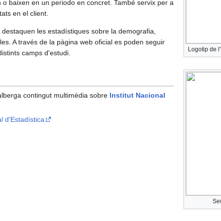
 o baixen en un periodo en concret. També servix per a
ats en el client.
a, destaquen les estadístiques sobre la demografia,
es. A través de la pàgina web oficial es poden seguir
Logotip de l'
distints camps d'estudi.
lberga contingut multimèdia sobre
Institut Nacional
al d'Estadística
Se