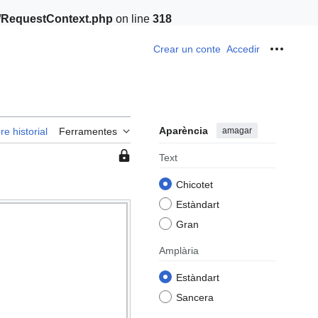
t/RequestContext.php
on line
318
Crear un conte
Accedir
Ferrame
Aparència
amagar
re historial
Ferramentes
Esta
Text
pàgina
Chicotet
està
protegida
Estàndart
per
Gran
la
qual
Amplària
cosa
Estàndart
només
els
Sancera
usuaris