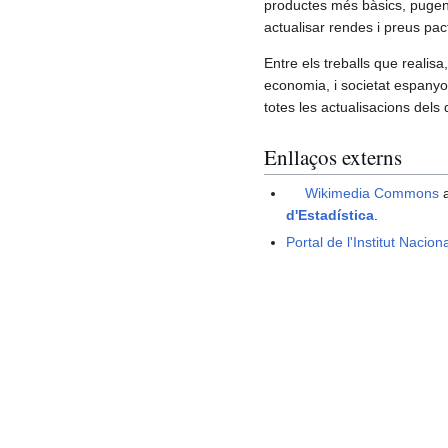
productes més bàsics, pugen
actualisar rendes i preus pact
Entre els treballs que realis
economia, i societat espanyol
totes les actualisacions dels 
Enllaços externs
Wikimedia Commons
a
d'Estadística
.
Portal de l'Institut Nacion