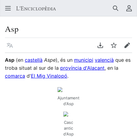
Buscar
Me
Asp
Llegir en un atre idioma
Descarregar en
Vigilar
Edit
Asp
(en
castellà
Aspe
), és un
municipi
valencià
que es
troba situat al sur de la
província d'Alacant
, en la
comarca
d'
El Mig Vinalopó
.
Ajuntament
d'Asp
Casc
antic
d'Asp