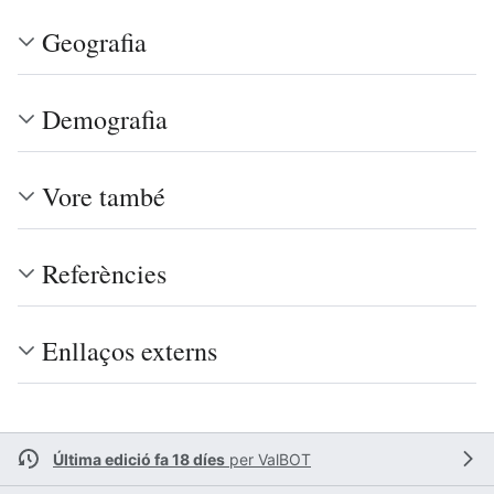
Geografia
Demografia
Vore també
Referències
Enllaços externs
Última edició fa 18 díes
per
ValBOT