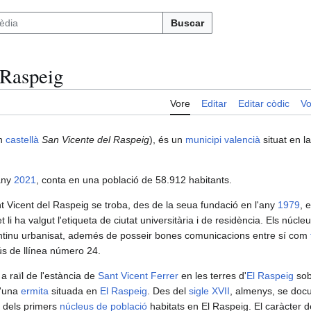
Buscar
 Raspeig
Vore
Editar
Editar còdic
Vo
n
castellà
San Vicente del Raspeig
), és un
municipi
valencià
situat en l
any
2021
, conta en una població de 58.912 habitants.
 Vicent del Raspeig se troba, des de la seua fundació en l'any
1979
, 
et li ha valgut l'etiqueta de ciutat universitària i de residència. Els núcl
ntinu urbanisat, ademés de posseir bones comunicacions entre sí com
ús de llínea número 24.
a raïl de l'estància de
Sant Vicent Ferrer
en les terres d'
El Raspeig
sob
d'una
ermita
situada en
El Raspeig
. Des del
sigle XVII
, almenys, se docu
dels primers
núcleus de població
habitats en El Raspeig. El caràcter de