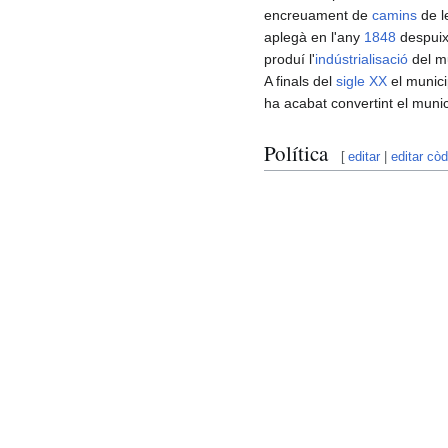
encreuament de
camins
de le
aplegà en l'any
1848
despuix 
produí l'
indústrialisació
del mu
A finals del
sigle XX
el munici
ha acabat convertint el munic
Política
[
editar
|
editar còd