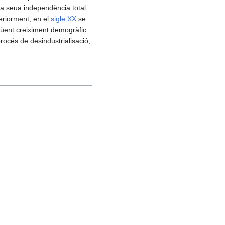
La seua independència total
eriorment, en el
sigle XX
se
egüent creiximent demogràfic.
rocés de desindustrialisació,