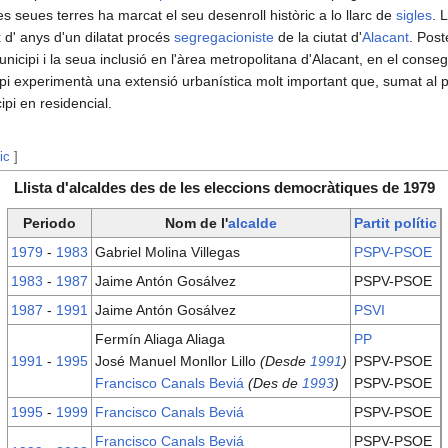
s seues terres ha marcat el seu desenroll històric a lo llarc de
sigles
. 
d' anys d'un dilatat procés
segregacioniste
de la ciutat d'
Alacant
. Post
nicipi i la seua inclusió en l'àrea metropolitana d'Alacant, en el cons
pi experimentà una extensió urbanística molt important que, sumat al p
ipi en residencial.
ic
]
Llista d'alcaldes des de les eleccions democràtiques de 1979
Periodo
Nom de l'
alcalde
Partit polític
1979
-
1983
Gabriel Molina Villegas
PSPV-PSOE
1983
-
1987
Jaime Antón Gosálvez
PSPV-PSOE
1987
-
1991
Jaime Antón Gosálvez
PSVI
Fermín Aliaga Aliaga
PP
1991
-
1995
José Manuel Monllor Lillo
(Desde
1991
)
PSPV-PSOE
Francisco Canals Beviá
(Des de
1993
)
PSPV-PSOE
1995
-
1999
Francisco Canals Beviá
PSPV-PSOE
Francisco Canals Beviá
PSPV-PSOE