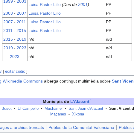
1999
-
2003
Luisa Pastor Lillo
(Des de
2001
)
PP
2003
-
2007
Luisa Pastor Lillo
PP
2007
-
2011
Luisa Pastor Lillo
PP
2011
-
2015
Luisa Pastor Lillo
PP
2015
-
2019
n/d
n/d
2019
-
2023
n/d
n/d
2023
n/d
n/d
ar
|
editar còdic
]
g
Wikimedia Commons
alberga contingut multimèdia sobre
Sant Vicen
Municipis de
L'Alacantí
Busot
El Campello
Muchamel
Sant Joan d'Alacant
Sant Vicent 
•
•
•
•
Maçanes
Xixona
•
aços a archius trencats
Pobles de la Comunitat Valenciana
Pobles d