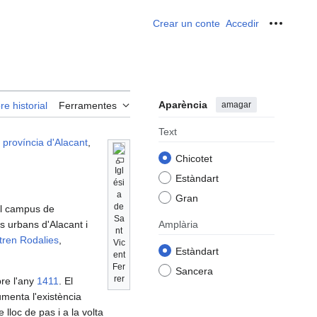
Crear un conte
Accedir
Ferrame
Aparència
amagar
re historial
Ferramentes
Text
a
província d'Alacant
,
Chicotet
Igl
Estàndart
ési
a
Gran
de
el campus de
Sa
eus urbans d'Alacant i
Amplària
nt
tren Rodalies
,
Vic
Estàndart
ent
Fer
Sancera
rer
re l'any
1411
. El
menta l'existència
 lloc de pas i a la volta