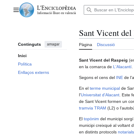
Anar
al
Menú principal
contingut
Sant Vicent del
Continguts
amagar
Pàgina
Discussió
Inici
Sant Vicent del Raspeig
(e
Política
en la comarca de
L'Alacantí
.
Enllaços externs
Segons el cens del
INE
de l'
En el
terme municipal
de Sant
l'
Universitat d'Alacant
. Este f
de Sant Vicent formen un co
tramvia TRAM
(L2) o l'autob
El
topònim
del municipi sorgí 
municipi creixqué al voltant 
en distints protocols
notarials