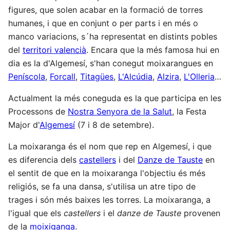
figures, que solen acabar en la formació de torres
humanes, i que en conjunt o per parts i en més o
manco variacions, s´ha representat en distints pobles
del
territori valencià
. Encara que la més famosa hui en
dia es la d'Algemesí, s'han conegut moixarangues en
Peníscola
,
Forcall
,
Titagües
,
L'Alcúdia
,
Alzira
,
L'Olleria
…
Actualment la més coneguda es la que participa en les
Processons de
Nostra Senyora de la Salut
, la Festa
Major d'
Algemesí
(7 i 8 de setembre).
La moixaranga és el nom que rep en Algemesí, i que
es diferencia dels
castellers
i del
Danze de Tauste
en
el sentit de que en la moixaranga l'objectiu és més
religiós, se fa una dansa, s'utilisa un atre tipo de
trages i són més baixes les torres. La moixaranga, a
l'igual que els
castellers
i el
danze de Tauste
provenen
de la
moixiganga
.