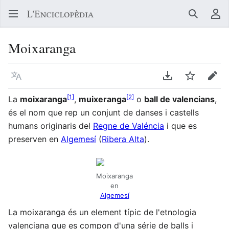
Buscar
Me
Moixaranga
Llegir en un atre idioma
Descarregar en
Vigilar
Edit
[
1
]
[
2
]
La
moixaranga
,
muixeranga
o
ball de valencians
,
és el nom que rep un conjunt de danses i castells
humans originaris del
Regne de Valéncia
i que es
preserven en
Algemesí
(
Ribera Alta
).
Moixaranga
en
Algemesí
La moixaranga és un element típic de l'etnologia
valenciana que es compon d'una série de balls i