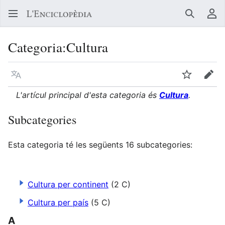
Buscar
Me
Categoria
:
Cultura
Llegir en un atre idioma
Vigilar
Edit
L'artícul principal d'esta categoria és
Cultura
.
Subcategories
Esta categoria té les següents 16 subcategories:
Cultura per continent
(2 C)
Cultura per país
(5 C)
A