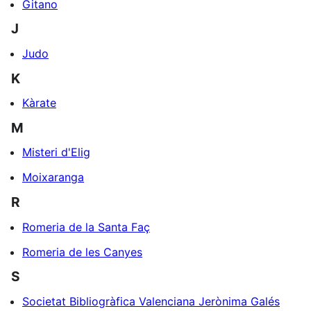
Gitano
J
Judo
K
Kàrate
M
Misteri d'Elig
Moixaranga
R
Romeria de la Santa Faç
Romeria de les Canyes
S
Societat Bibliogràfica Valenciana Jerònima Galés