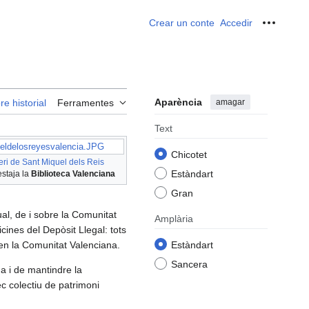
Crear un conte
Accedir
Ferrame
Aparència
amagar
re historial
Ferramentes
Text
eldelosreyesvalencia.JPG
Chicotet
ri de Sant Miquel dels Reis
Estàndart
estaja la
Biblioteca Valenciana
Gran
sual, de i sobre la Comunitat
Amplària
cines del Depòsit Llegal: tots
 en la Comunitat Valenciana.
Estàndart
Sancera
na i de mantindre la
ec colectiu de patrimoni