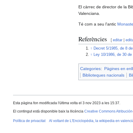
El càrrec de director de la Bi
Valenciana.
Té com a seu l'antic
Monaster
Referències
[
editar
|
edit
↑
Decret 5/1985, de 8 de 
↑
Ley 10/1986, de 30 de 
Categories
:
Pàgines en enll
Biblioteques nacionals
Bi
Esta pàgina fon modificada l'última volta el 3 nov 2023 a les 15:37.
El contingut està disponible baix la llicència
Creative Commons Atribución
Política de privacitat
Al voltant de L'Enciclopèdia, la wikipedia en valenci