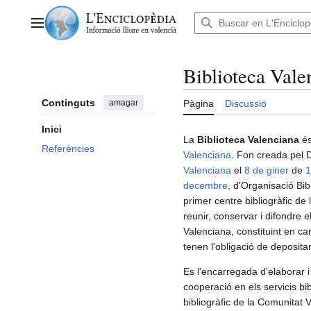
Anar
al
Menú principal
contingut
Biblioteca Vale
Continguts
amagar
Pàgina
Discussió
Inici
La
Biblioteca Valenciana
és
Referències
Valenciana
. Fon creada pel 
Valenciana
el
8 de giner
de
1
decembre
, d'Organisació Bib
primer centre bibliogràfic de
reunir, conservar i difondre e
Valenciana, constituint en ca
tenen l'obligació de deposit
Es l'encarregada d'elaborar i 
cooperació en els servicis bi
bibliogràfic de la Comunitat 