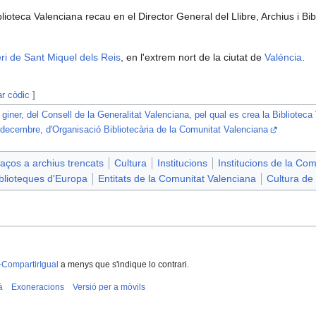
blioteca Valenciana recau en el Director General del Llibre, Archius i Bi
i de Sant Miquel dels Reis
, en l'extrem nort de la ciutat de
Valéncia
.
ar còdic
]
giner, del Consell de la Generalitat Valenciana, pel qual es crea la Biblioteca
decembre, d'Organisació Bibliotecària de la Comunitat Valenciana
aços a archius trencats
Cultura
Institucions
Institucions de la Co
blioteques d'Europa
Entitats de la Comunitat Valenciana
Cultura de
-CompartirIgual
a menys que s'indique lo contrari.
à
Exoneracions
Versió per a mòvils