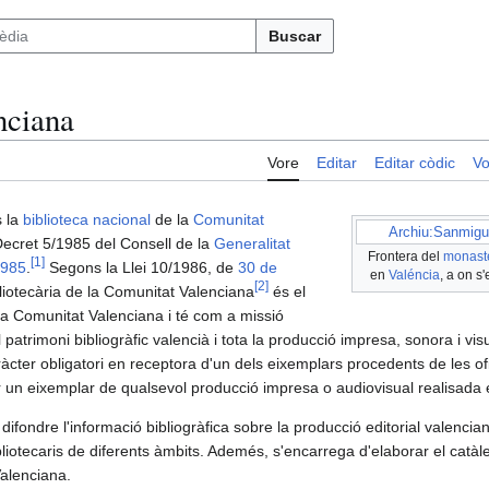
Buscar
nciana
Vore
Editar
Editar còdic
Vo
 la
biblioteca nacional
de la
Comunitat
Archiu:Sanmigu
Decret 5/1985 del Consell de la
Generalitat
Frontera del
monaste
[
1
]
985
.
Segons la Llei 10/1986, de
30 de
en
Valéncia
, a on s'
[
2
]
liotecària de la Comunitat Valenciana
és el
 la Comunitat Valenciana i té com a missió
l patrimoni bibliogràfic valencià i tota la producció impresa, sonora i vi
ràcter obligatori en receptora d'un dels eixemplars procedents de les ofi
ar un eixemplar de qualsevol producció impresa o audiovisual realisada
difondre l'informació bibliogràfica sobre la producció editorial valencia
bliotecaris de diferents àmbits. Ademés, s'encarrega d'elaborar el catàl
Valenciana.