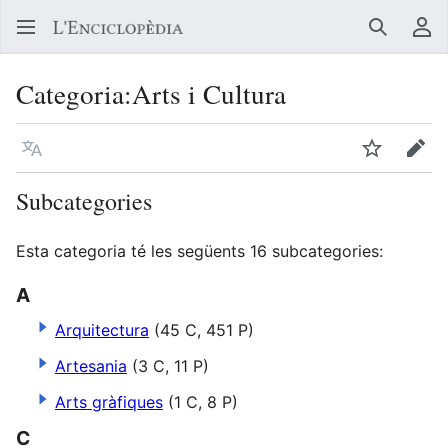
Buscar
Me
Categoria
:
Arts i Cultura
Llegir en un atre idioma
Vigilar
Edit
Subcategories
Esta categoria té les següents 16 subcategories:
A
Arquitectura
(45 C, 451 P)
Artesania
(3 C, 11 P)
Arts gràfiques
(1 C, 8 P)
C