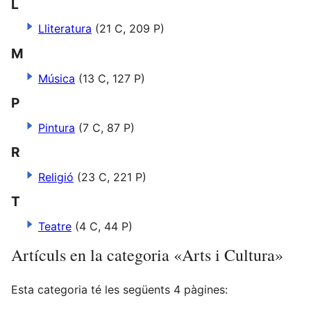
L
Lliteratura
(21 C, 209 P)
M
Música
(13 C, 127 P)
P
Pintura
(7 C, 87 P)
R
Religió
(23 C, 221 P)
T
Teatre
(4 C, 44 P)
Artículs en la categoria «Arts i Cultura»
Esta categoria té les següents 4 pàgines: