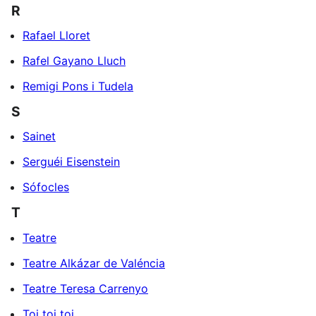
R
Rafael Lloret
Rafel Gayano Lluch
Remigi Pons i Tudela
S
Sainet
Serguéi Eisenstein
Sófocles
T
Teatre
Teatre Alkázar de Valéncia
Teatre Teresa Carrenyo
Toi toi toi