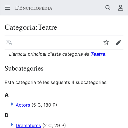
Buscar
Me
Categoria
:
Teatre
Llegir en un atre idioma
Vigilar
Edit
L'artícul principal d'esta categoria és
Teatre
.
Subcategories
Esta categoria té les següents 4 subcategories:
A
Actors
(5 C, 180 P)
D
Dramaturcs
(2 C, 29 P)