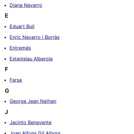
Diana Navarro
E
Eduart Buil
Enric Navarro i Borràs
Entremés
Estanislau Alberola
F
Farsa
G
George Jean Nathan
J
Jacinto Benavente
Joan Alfons Gil Albors