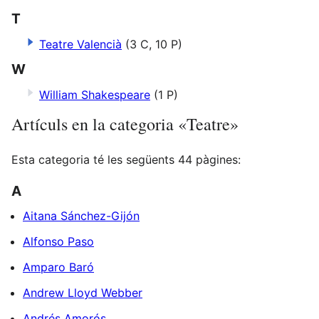
T
Teatre Valencià
(3 C, 10 P)
W
William Shakespeare
(1 P)
Artículs en la categoria «Teatre»
Esta categoria té les següents 44 pàgines:
A
Aitana Sánchez-Gijón
Alfonso Paso
Amparo Baró
Andrew Lloyd Webber
Andrés Amorós