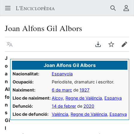
Buscar
Me
Joan Alfons Gil Albors
Llegir en un atre idioma
Descarregar en
Vigilar
Edit
J
Joan Alfons Gil Albors
o
a
Nacionalitat:
Espanyola
n
Ocupació:
Periodiste, dramaturc i escritor.
Al
Naiximent:
6 de març
de
1927
fo
Lloc de naiximent:
Alcoy
,
Regne de Valéncia
,
Espanya
n
Defunció:
14 de febrer
de
2020
s
Lloc de defunció:
Valéncia
,
Regne de Valéncia
,
Espanya
Gi
l