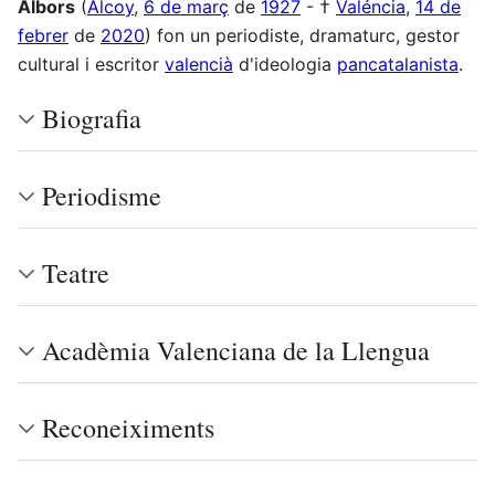
Albors
(
Alcoy
,
6 de març
de
1927
- †
Valéncia
,
14 de
febrer
de
2020
) fon un periodiste, dramaturc, gestor
cultural i escritor
valencià
d'ideologia
pancatalanista
.
Biografia
Periodisme
Teatre
Acadèmia Valenciana de la Llengua
Reconeiximents