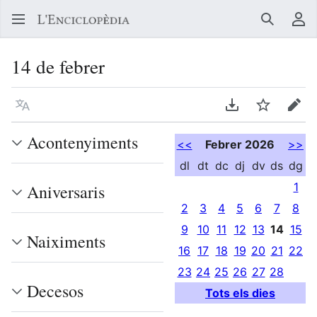
Buscar
Me
14 de febrer
Llegir en un atre idioma
Descarregar en
Vigilar
Edit
Acontenyiments
<<
Febrer 2026
>>
dl
dt
dc
dj
dv
ds
dg
1
Aniversaris
2
3
4
5
6
7
8
9
10
11
12
13
14
15
Naiximents
16
17
18
19
20
21
22
23
24
25
26
27
28
Decesos
Tots els dies