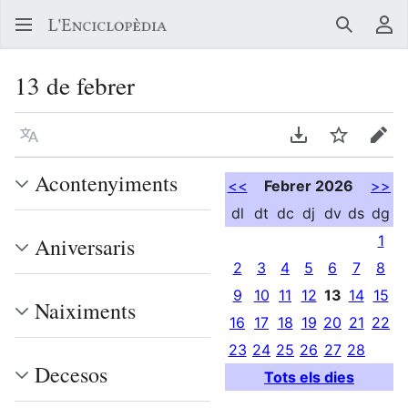
Buscar
Me
13 de febrer
Llegir en un atre idioma
Descarregar en
Vigilar
Edit
Acontenyiments
<<
Febrer 2026
>>
dl
dt
dc
dj
dv
ds
dg
1
Aniversaris
2
3
4
5
6
7
8
9
10
11
12
13
14
15
Naiximents
16
17
18
19
20
21
22
23
24
25
26
27
28
Decesos
Tots els dies