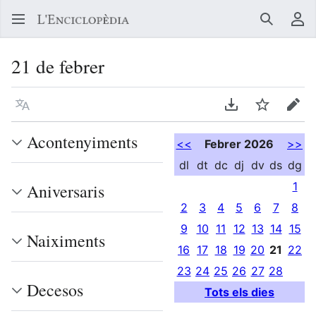
Buscar
Me
21 de febrer
Llegir en un atre idioma
Descarregar en
Vigilar
Edit
Acontenyiments
<<
Febrer 2026
>>
dl
dt
dc
dj
dv
ds
dg
1
Aniversaris
2
3
4
5
6
7
8
9
10
11
12
13
14
15
Naiximents
16
17
18
19
20
21
22
23
24
25
26
27
28
Decesos
Tots els dies