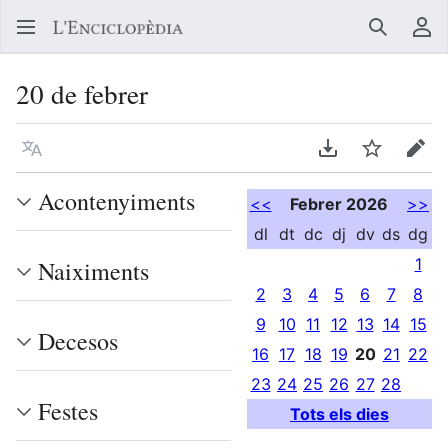
Buscar
Me
20 de febrer
Llegir en un atre idioma
Descarregar en
Vigilar
Edit
Acontenyiments
<<
Febrer 2026
>>
dl
dt
dc
dj
dv
ds
dg
1
Naiximents
2
3
4
5
6
7
8
9
10
11
12
13
14
15
Decesos
16
17
18
19
20
21
22
23
24
25
26
27
28
Festes
Tots els dies