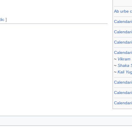
Ab urbe c
dic
]
Calendar
Calendari
Calendar
Calendari
~
Vikram
~
Shaka 
~
Kali Yu
Calendari
Calendar
Calendari