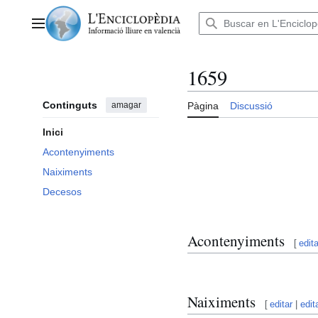
Anar
al
Menú principal
contingut
1659
Continguts
amagar
Pàgina
Discussió
Inici
Acontenyiments
Naiximents
Decesos
Acontenyiments
[
edita
Naiximents
[
editar
|
edit