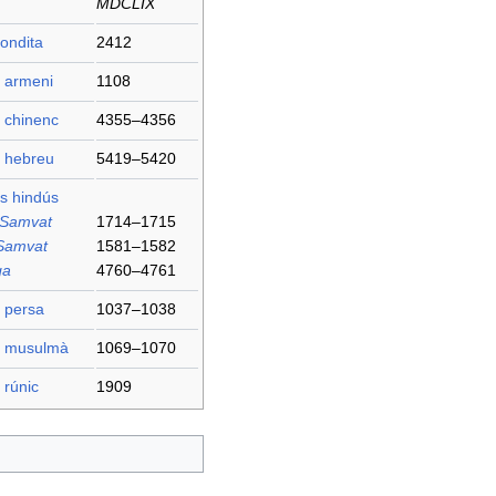
MDCLIX
ondita
2412
i armeni
1108
 chinenc
4355–4356
i hebreu
5419–5420
s hindús
 Samvat
1714–1715
Samvat
1581–1582
ga
4760–4761
 persa
1037–1038
i musulmà
1069–1070
 rúnic
1909