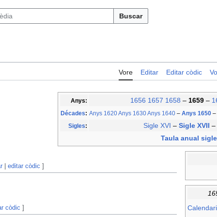
Buscar
Vore
Editar
Editar còdic
Vo
1656
1657
1658
–
1659
–
1
Anys:
Décades
:
Anys 1620
Anys 1630
Anys 1640
–
Anys 1650
–
Sigle XVI
–
Sigle XVII
Sigles
:
Taula anual sigle
r
|
editar còdic
]
16
ar còdic
]
Calendari