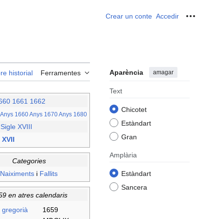
Crear un conte
Accedir
Ferrame
Aparència
amagar
re historial
Ferramentes
Text
660
1661
1662
Chicotet
Anys 1660
Anys 1670
Anys 1680
Estàndart
–
Sigle XVIII
Gran
 XVII
Amplària
Categories
Naiximents
i
Fallits
Estàndart
Sancera
59 en atres calendaris
 gregorià
1659