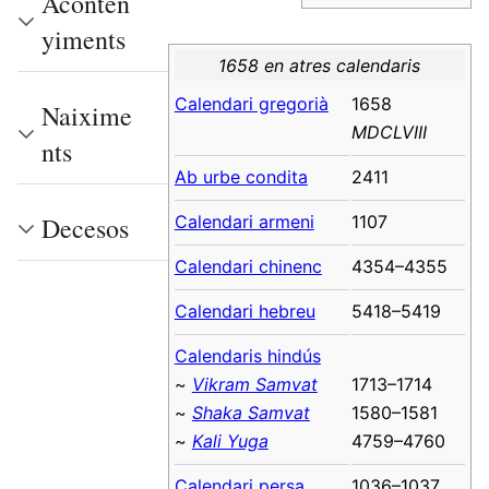
Aconten
yiments
1658 en atres calendaris
Calendari gregorià
1658
Naixime
MDCLVIII
nts
Ab urbe condita
2411
Calendari armeni
1107
Decesos
Calendari chinenc
4354–4355
Calendari hebreu
5418–5419
Calendaris hindús
~
Vikram Samvat
1713–1714
~
Shaka Samvat
1580–1581
~
Kali Yuga
4759–4760
Calendari persa
1036–1037