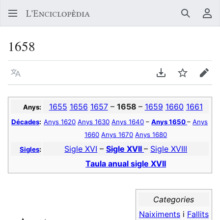
Buscar
Me
1658
Llegir en un atre idioma
Descarregar en
Vigilar
Edit
1655
1656
1657
–
1658
–
1659
1660
1661
Anys:
Décades
:
Anys 1620
Anys 1630
Anys 1640
–
Anys 1650
–
Anys
1660
Anys 1670
Anys 1680
Sigle XVI
–
Sigle XVII
–
Sigle XVIII
Sigles
:
Taula anual sigle XVII
Categories
Naiximents
i
Fallits