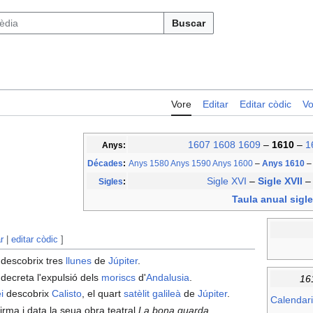
Buscar
Vore
Editar
Editar còdic
Vo
1607
1608
1609
–
1610
–
1
Anys:
Décades
:
Anys 1580
Anys 1590
Anys 1600
–
Anys 1610
–
Sigle XVI
–
Sigle XVII
Sigles
:
Taula anual sigle
r
|
editar còdic
]
descobrix tres
llunes
de
Júpiter
.
 decreta l'expulsió dels
moriscs
d'
Andalusia
.
16
i
descobrix
Calisto
, el quart
satèlit galileà
de
Júpiter
.
Calendari
irma i data la seua obra teatral
La bona guarda
.