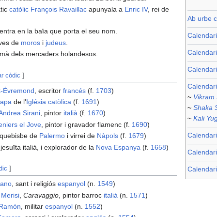
àtic
catòlic
François Ravaillac
apunyala a
Enric IV
, rei de
Ab urbe c
entra en la baïa que porta el seu nom.
Calendar
ives de
moros
i
judeus
.
Calendari
mà dels mercaders holandesos.
Calendar
ar còdic
]
Calendari
nt-Évremond
, escritor
francés
(f.
1703
)
~
Vikram
apa
de l'
Iglésia catòlica
(f.
1691
)
~
Shaka 
Andrea Sirani
, pintor
italià
(f.
1670
)
~
Kali Yu
eniers el Jove
, pintor i gravador flamenc (f.
1690
)
Calendari
rquebisbe de
Palermo
i virrei de
Nàpols
(f.
1679
)
jesuïta italià, i explorador de la
Nova Espanya
(f.
1658
)
Calendar
dic
]
Calendari
lano
, sant i religiós
espanyol
(n.
1549
)
 Merisi
,
Caravaggio
, pintor barroc
italià
(n.
1571
)
 Ramón
, militar
espanyol
(n.
1552
)