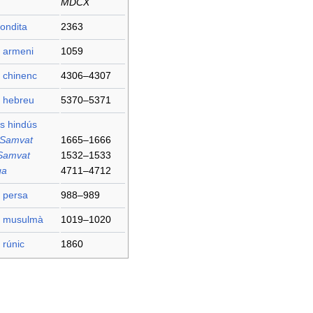
MDCX
ondita
2363
i armeni
1059
 chinenc
4306–4307
i hebreu
5370–5371
s hindús
 Samvat
1665–1666
Samvat
1532–1533
ga
4711–4712
 persa
988–989
i musulmà
1019–1020
 rúnic
1860