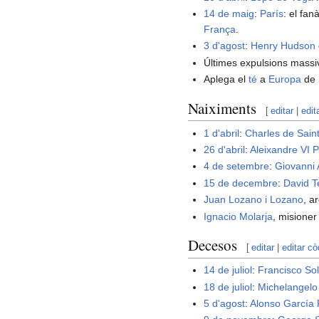
14 de maig
:
París
: el fan
França
.
3 d'agost
:
Henry Hudson
Últimes expulsions mass
Aplega el
té
a
Europa
de 
Naiximents
[
editar
|
edit
1 d'abril
:
Charles de Sai
26 d'abril
:
Aleixandre VI
P
4 de setembre
:
Giovanni 
15 de decembre
:
David T
Juan Lozano i Lozano
, a
Ignacio Molarja
, misioner 
Decesos
[
editar
|
editar cò
14 de juliol
:
Francisco So
18 de juliol
:
Michelangelo
5 d'agost
:
Alonso García