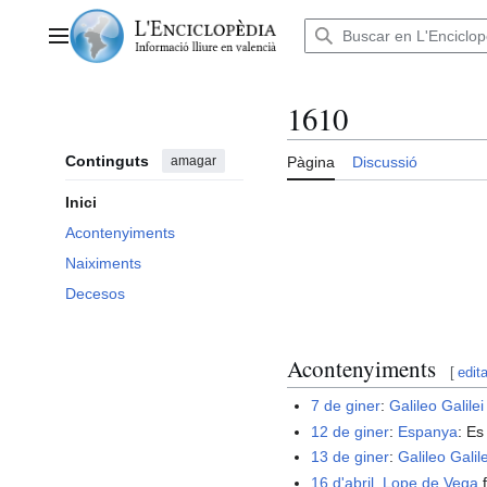
Anar
al
Menú principal
contingut
1610
Continguts
amagar
Pàgina
Discussió
Inici
Acontenyiments
Naiximents
Decesos
Acontenyiments
[
edita
7 de giner
:
Galileo Galilei
12 de giner
:
Espanya
: Es
13 de giner
:
Galileo Galile
16 d'abril
.
Lope de Vega
f