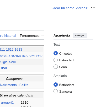
Crear un conte
Accedir
Ferrame
Aparència
amagar
re historial
Ferramentes
Text
611
1612
1613
Chicotet
Anys 1620
Anys 1630
Anys 1640
Estàndart
–
Sigle XVIII
Gran
 XVII
Amplària
Categories
Naiximents
i
Fallits
Estàndart
Sancera
10 en atres calendaris
 gregorià
1610