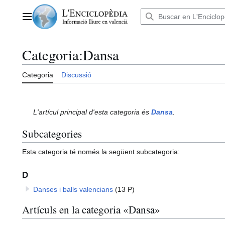
Anar
al
Menú principal
contingut
Categoria
:
Dansa
Categoria
Discussió
L'artícul principal d'esta categoria és
Dansa
.
Subcategories
Esta categoria té només la següent subcategoria:
D
Danses i balls valencians
(13 P)
Artículs en la categoria «Dansa»