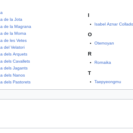
sa
I
a de la Jota
Isabel Aznar Collad
a de la Magrana
a de la Moma
O
a de les Vetes
Otemoyan
a del Velatori
R
a dels Arquets
a dels Cavallets
Romaika
a dels Jagants
T
a dels Nanos
Taepyeongmu
a dels Pastorets