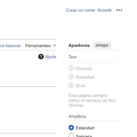
Crear un conte
Accedir
Ferrame
Aparència
amagar
re historial
Ferramentes
Ajuda
Text
Chicotet
Estàndart
Gran
Esta pàgina sempre
utilisa un tamany de font
chicotet
Amplària
Estàndart
Sancera