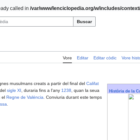
ady called in
/var/www/lenciclopedia.org/w/includes/contex
Buscar
Vore
Editar
Editar còdic
Vore histo
gnes musulmans creats a partir del final del
Califat
 del
sigle XI
, duraria fins a l'any
1238
, quan la seua
Història de la 
c el
Regne de Valéncia
. Conviuria durant este temps
ossa
.