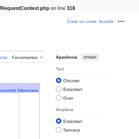
t/RequestContext.php
on line
318
Crear un conte
Accedir
Ferrame
Aparència
amagar
rial
Ferramentes
Text
Chicotet
Estàndart
Comunitat Valenciana
Gran
Amplària
Estàndart
Sancera