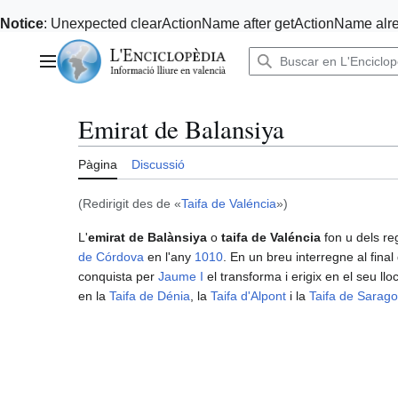
Notice
: Unexpected clearActionName after getActionName alre
Anar
al
Menú principal
contingut
Emirat de Balansiya
Pàgina
Discussió
(Redirigit des de «
Taifa de Valéncia
»)
L'
emirat de Balànsiya
o
taifa de Valéncia
fon u dels re
de Córdova
en l'any
1010
. En un breu interregne al final
conquista per
Jaume I
el transforma i erigix en el seu llo
en la
Taifa de Dénia
, la
Taifa d'Alpont
i la
Taifa de Sarag