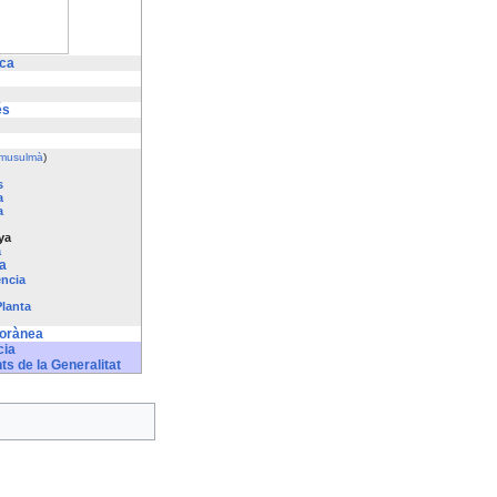
ica
és
 musulmà
)
s
a
a
ya
a
a
éncia
Planta
porànea
cia
ts de la Generalitat