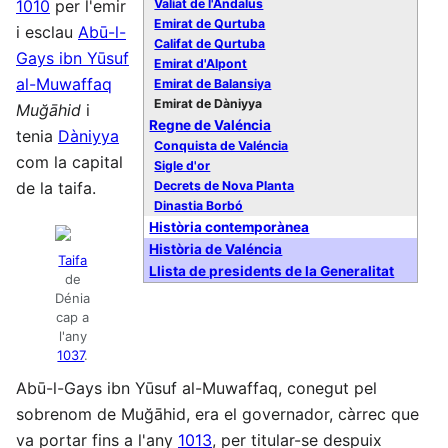
Valiat de l'Àndalus
1010
per l'emir
Emirat de Qurtuba
i esclau
Abū-l-
Califat de Qurtuba
Gays ibn Yūsuf
Emirat d'Alpont
al-Muwaffaq
Emirat de Balansiya
Emirat de Dàniyya
Muğāhid
i
Regne de Valéncia
tenia
Dàniyya
Conquista de Valéncia
com la capital
Sigle d'or
Decrets de Nova Planta
de la taifa.
Dinastia Borbó
Història contemporànea
Història de Valéncia
Taifa
Llista de presidents de la Generalitat
de
Dénia
cap a
l'any
1037
.
Abū-l-Gays ibn Yūsuf al-Muwaffaq, conegut pel
sobrenom de Muğāhid, era el governador, càrrec que
va portar fins a l'any
1013
, per titular-se despuix