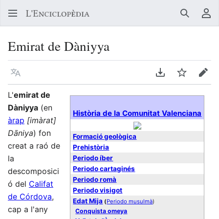
Buscar
Me
Emirat de Dàniyya
Llegir en un atre idioma
Descarregar en
Vigilar
Edit
L'
emirat de
Dàniyya
(en
Història de la Comunitat Valenciana
àrap
[imàrat]
Dāniya
) fon
Formació geològica
creat a raó de
Prehistòria
la
Periodo íber
Periodo cartaginés
descomposici
Periodo romà
ó del
Califat
Periodo visigot
de Córdova
,
Edat Mija
(
Periodo musulmà
)
cap a l'any
Conquista omeya