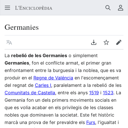
Buscar
Me
Germanies
Llegir en un atre idioma
Descarregar en
Vigilar
Edit
La
rebelió de les Germanies
o simplement
Germanies
, fon el conflicte armat, el primer gran
enfrontament entre la burguesia i la noblea, que es va
produir en el
Regne de Valéncia
en l'escomençament
del regnat de
Carles I
, paralelament a la rebelió de les
Comunitats de Castella
, entre els anys
1519
i
1523
. La
Germania fon un dels primers moviments socials en
que es volia acabar en els privilegis de les classes
nobles que dominaven la societat. Este fet històric
marcà una prova de fer prevaldre els
Furs
, l'igualtat i