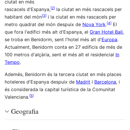
ciutat en més
[
2
]
rascacels d'Espanya,
la ciutat en més rascacels per
[
3
]
habitant del món
i la ciutat en més rascacels per
[
4
]
metro quadrat del món despuix de
Nova York
.
El
que fora l'edifici més alt d'Espanya, el
Gran Hotel Bali
,
se troba en Benidorm, sent l'hotel més alt d'
Europa
.
Actualment, Benidorm conta en 27 edificis de més de
100 metros d'alçària, sent el més alt el residencial
In
Tempo
.
Ademés, Benidorm és la tercera ciutat en més places
hoteleres d'Espanya despuix de
Madrit
i
Barcelona
, i
és considerada la capital turística de la Comunitat
[
5
]
Valenciana.
Geografia