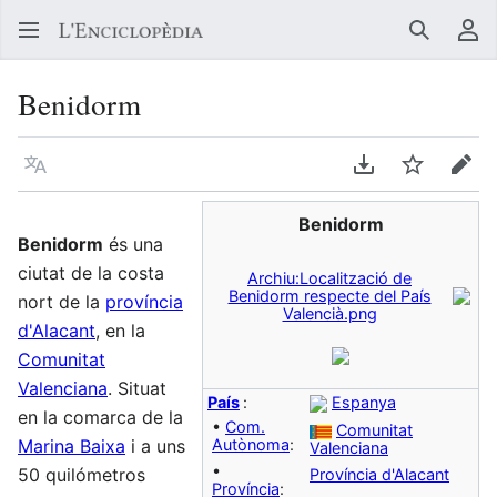
Buscar
Me
Benidorm
Llegir en un atre idioma
Descarregar en
Vigilar
Edit
Benidorm
Benidorm
és una
ciutat de la costa
Archiu:Localització de
Benidorm respecte del País
nort de la
província
Valencià.png
d'Alacant
, en la
Comunitat
Valenciana
. Situat
País
:
Espanya
en la comarca de la
•
Com.
Comunitat
Marina Baixa
i a uns
Autònoma
:
Valenciana
•
50 quilómetros
Província d'Alacant
Província
: