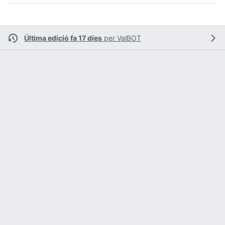
Última edició fa 17 díes
per
ValBOT