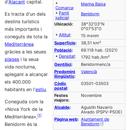
d'
Alacant
capital.
•
Marina Baixa
Comarca
:
•
Partit
Es tracta d'un dels
Benidorm
judicial
:
destins turístics
Ubicació:
38°32′03″N
més importants i
0°07′53″O
•
Altitut
:
15 msnm
coneguts de tota la
Superfície
:
38,51 km²
Mediterrànea
Població
:
69.118 hab. (2021)
gràcies a les seues
•
Densitat
:
1792 hab./km²
plages
i la seua
Gentilici
:
Benidormenc/a
vida nocturna,
Predomini
Valencià
aplegant a alcançar
llingüístic
:
els 400.000
Còdic
03501-03503
postal
:
habitants en l'
estiu
.
Festes
Novembre
majors:
Coneguda com la
Alcalde
:
Agustín Navarro
«Nova York de la
Alvado (PSPV-PSOE)
[
1
]
Mediterrànea»,
Pàgina web
:
Ajuntament de
Benidorm és la
Benidorm