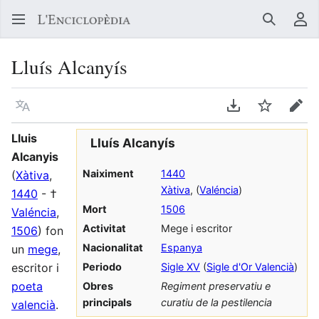
Buscar
Me
Lluís Alcanyís
Llegir en un atre idioma
Descarregar en
Vigilar
Edit
Lluis
Lluís Alcanyís
Alcanyis
Naiximent
1440
(
Xàtiva
,
Xàtiva
, (
Valéncia
)
1440
- †
Mort
1506
Valéncia
,
Activitat
Mege i escritor
1506
) fon
Nacionalitat
Espanya
un
mege
,
escritor i
Periodo
Sigle XV
(
Sigle d'Or Valencià
)
poeta
Obres
Regiment preservatiu e
principals
curatiu de la pestilencia
valencià
.