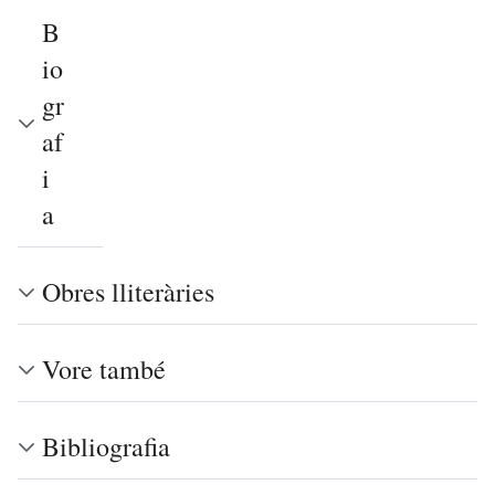
B
io
gr
af
i
a
Obres lliteràries
Vore també
Bibliografia