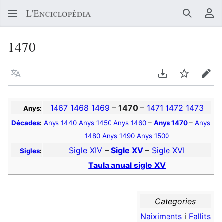
Buscar
Me
1470
Llegir en un atre idioma
Descarregar en
Vigilar
Edit
1467
1468
1469
–
1470
–
1471
1472
1473
Anys:
Décades
:
Anys 1440
Anys 1450
Anys 1460
–
Anys 1470
–
Anys
1480
Anys 1490
Anys 1500
Sigle XIV
–
Sigle XV
–
Sigle XVI
Sigles
:
Taula anual sigle XV
Categories
Naiximents
i
Fallits