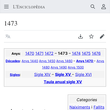
Buscar
Me
1473
Llegir en un atre idioma
Descarregar en
Vigilar
Edit
1470
1471
1472
–
1473
–
1474
1475
1476
Anys:
Décades
:
Anys 1440
Anys 1450
Anys 1460
–
Anys 1470
–
Anys
1480
Anys 1490
Anys 1500
Sigle XIV
–
Sigle XV
–
Sigle XVI
Sigles
:
Taula anual sigle XV
Categories
Naiximents
i
Fallits