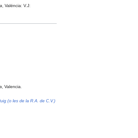
ca
, Valéncia: V.J:
na
, Valencia.
uig (o les de la R.A. de C.V.)