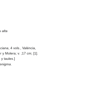
u alta
nciana
, 4 vols., Valéncia,
y Molera; v. ;17 cm; [1].
 y taules.]
 enigma
.