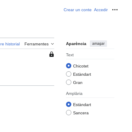
Crear un conte
Accedir
Ferrame
Aparència
amagar
re historial
Ferramentes
Esta
Text
pàgina
Chicotet
està
protegida
Estàndart
per
Gran
la
qual
Amplària
cosa
Estàndart
només
els
Sancera
usuaris
en