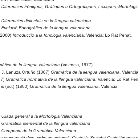
)
Diferencies Fòniques, Gràfiques u Ortogràfiques, Lèxiques, Morfològiq
)
Diferencies dialectals en la llengua valenciana
)
Evolució Fonogràfica de la llengua valenciana
 (2000)
Introduccio a la fonologia valenciana
, Valencia: Lo Rat Penat.
àtica de la llengua valenciana
(Valencia, 1977).
 y J. Lanuza Ortuño (1987)
Gramàtica de la llengua valenciana
, Valenci
87)
Gramàtica normativa de la llengua valenciana
, Valencia: Lo Rat Pen
ans (ed.) (1980)
Gramàtica de la llengua valenciana
, Valencia.
)
Ullada general a la Morfologia Valenciana
)
Gramàtica elemental de la llengua valenciana
)
Compendi de la Gramàtica Valenciana
a conjugació dels verbs en valencià
. Castelló: Societat Castellónenca 