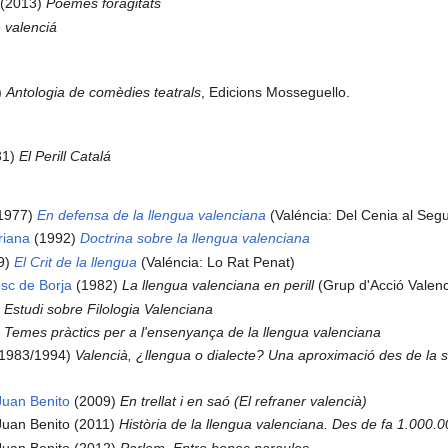
(2013)
Poemes foragitats
 valenciá
)
Antologia de comèdies teatrals
, Edicions Mosseguello.
31)
El Perill Catalá
1977)
En defensa de la llengua valenciana
(Valéncia: Del Cenia al Seg
riana
(1992)
Doctrina sobre la llengua valenciana
9)
El Crit de la llengua
(Valéncia: Lo Rat Penat)
sc de Borja
(1982)
La llengua valenciana en perill
(Grup d'Acció Valenc
)
Estudi sobre Filologia Valenciana
)
Temes pràctics per a l'ensenyança de la llengua valenciana
1983/1994)
Valencià, ¿llengua o dialecte? Una aproximació des de la so
Juan Benito
(2009)
En trellat i en saó (El refraner valencià)
uan Benito (2011)
Història de la llengua valenciana. Des de fa 1.000.
Juan Benito (2012)
Parlem. Entre bones paraules