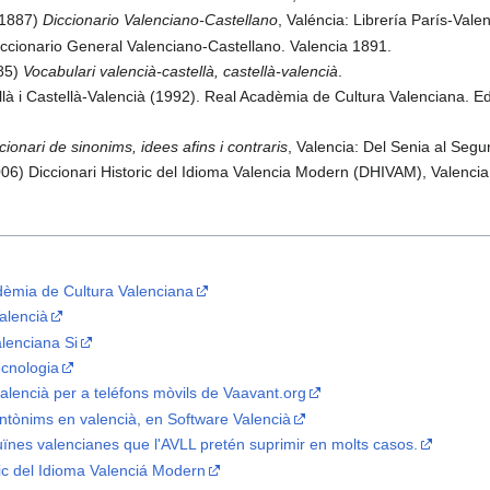
 (1887)
Diccionario Valenciano-Castellano
, Valéncia: Librería París-Valen
iccionario General Valenciano-Castellano. Valencia 1891.
985)
Vocabulari valencià-castellà, castellà-valencià
.
llà i Castellà-Valencià (1992). Real Acadèmia de Cultura Valenciana. E
cionari de sinonims, idees afins i contraris
, Valencia: Del Senia al Segu
06) Diccionari Historic del Idioma Valencia Modern (DHIVAM), Valencia
adèmia de Cultura Valenciana
alencià
alenciana Si
ecnologia
valencià per a teléfons mòvils de Vaavant.org
antònims en valencià, en Software Valencià
uïnes valencianes que l'AVLL pretén suprimir en molts casos.
ic del Idioma Valenciá Modern