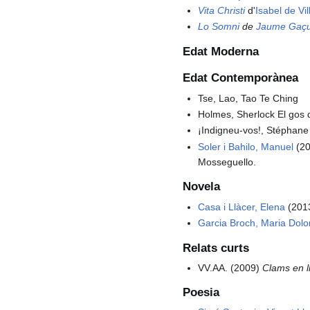
Vita Christi
d'
Isabel de Vi
Lo Somni
de
Jaume Gaçu
Edat Moderna
Edat Contemporànea
Tse, Lao, Tao Te Ching
Holmes, Sherlock El gos d
¡Indigneu-vos!, Stéphane
Soler i Bahilo, Manuel
(2
Mosseguello.
Novela
Casa i Llàcer, Elena
(201
Garcia Broch, Maria Dolo
Relats curts
VV.AA. (2009)
Clams en ll
Poesia