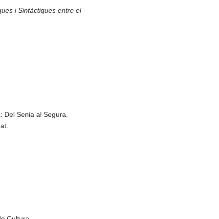
ues i Sintàctiques entre el
a: Del Senia al Segura.
at.
de Cultura.