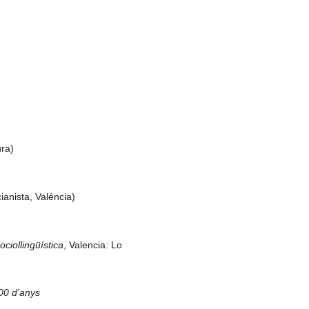
ura)
ianista, Valéncia)
ciollingüística
, Valencia: Lo
000 d'anys