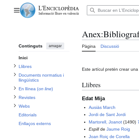
Alternar subsecció Documents normatius i llingüístics
Anar
al
Menú principal
contingut
Alternar subsecció Llibres
Anex:Bibliograf
)
on line
Continguts
amagar
Pàgina
Discussió
Alternar subsecció En llínea (
Alternar subsecció Revistes
Inici
Llibres
Este artícul pretén crear una l
Alternar subsecció Webs
Documents normatius i
llingüístics
Llibres
En llínea (
on line
)
Revistes
Edat Mija
Webs
Ausiàs March
Jordi de Sant Jordi
Editorials
Martorell, Joanot
(1490)
Enllaços externs
Espill
de
Jaume Roig
Joan Roiç de Corella