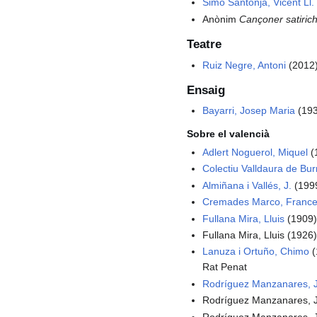
Simó Santonja, Vicent Ll.
Anònim
Cançoner satirich
Teatre
Ruiz Negre, Antoni
(2012
Ensaig
Bayarri, Josep Maria
(19
Sobre el valencià
Adlert Noguerol, Miquel
(
Colectiu Valldaura de Bur
Almiñana i Vallés, J.
(199
Cremades Marco, France
Fullana Mira, Lluis
(1909
Fullana Mira, Lluis (1926
Lanuza i Ortuño, Chimo
(
Rat Penat
Rodríguez Manzanares, 
Rodríguez Manzanares, J
Rodríguez Manzanares, 