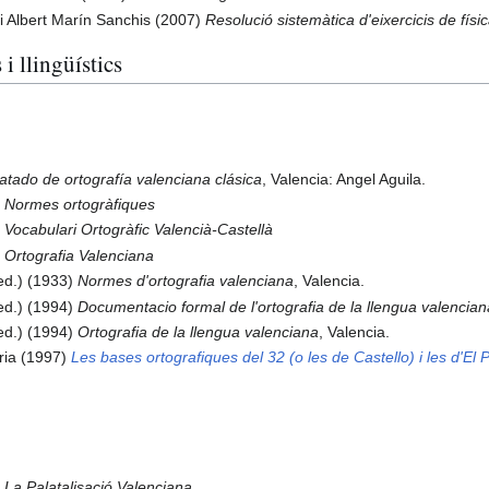
 i Albert Marín Sanchis (2007)
Resolució sistemàtica d'eixercicis de físi
 llingüístics
atado de ortografía valenciana clásica
, Valencia: Angel Aguila.
)
Normes ortogràfiques
)
Vocabulari Ortogràfic Valencià-Castellà
)
Ortografia Valenciana
ed.) (1933)
Normes d'ortografia valenciana
, Valencia.
ed.) (1994)
Documentacio formal de l'ortografia de la llengua valencia
ed.) (1994)
Ortografia de la llengua valenciana
, Valencia.
ria (1997)
Les bases ortografiques del 32 (o les de Castello) i les d'El P
)
La Palatalisació Valenciana