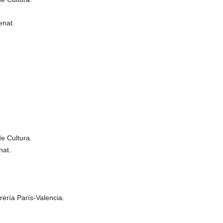
enat.
de Cultura.
nat.
rería París-Valencia.