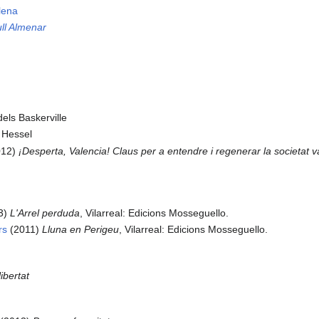
llena
ll Almenar
els Baskerville
 Hessel
012)
¡Desperta, Valencia! Claus per a entendre i regenerar la societat 
3)
L'Arrel perduda
, Vilarreal: Edicions Mosseguello.
rs
(2011)
Lluna en Perigeu
, Vilarreal: Edicions Mosseguello.
ibertat