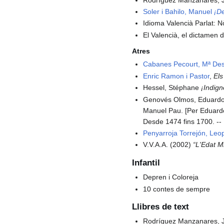
Soler i Bahilo, Manuel
¡De
Idioma Valencià Parlat: Nò
El Valencià, el dictamen d
Atres
Cabanes Pecourt, Mª D
Enric Ramon i Pastor
,
Els
Hessel, Stéphane
¡Indign
Genovés Olmos, Eduardo
Manuel Pau. [Per Eduardo
Desde 1474 fins 1700. -- 
Penyarroja Torrejón, Leo
V.V.A.A. (2002)
“L'Edat M
Infantil
Depren i Coloreja
10 contes de sempre
Llibres de text
Rodríguez Manzanares, 