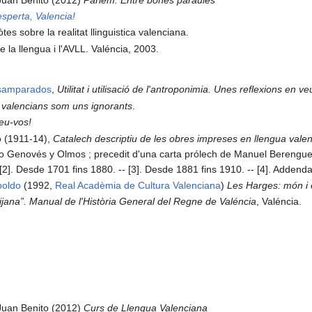
sperta, Valencia!
tes sobre la realitat llinguistica valenciana.
e la llengua i l'AVLL. Valéncia, 2003.
esamparados
,
Utilitat i utilisació de l'antroponimia. Unes reflexions en ve
 valencians som uns ignorants
.
eu-vos!
 (1911-14),
Catalech descriptiu de les obres impreses en llengua vale
 Genovés y Olmos ; precedit d'una carta prólech de Manuel Berenguer 
[2]. Desde 1701 fins 1880. -- [3]. Desde 1881 fins 1910. -- [4]. Addenda
poldo
(1992,
Real Acadèmia de Cultura Valenciana
)
Les Harges: món i
ijana”. Manual de l'Història General del Regne de Valéncia
, Valéncia.
Juan Benito (2012)
Curs de Llengua Valenciana