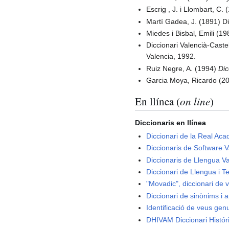
Escrig , J. i Llombart, C.
Martí Gadea, J. (1891) D
Miedes i Bisbal, Emili (1
Diccionari Valencià-Caste
Valencia, 1992.
Ruiz Negre, A. (1994)
Dic
Garcia Moya, Ricardo (20
En llínea (
on line
)
Diccionaris en llínea
Diccionari de la Real Ac
Diccionaris de Software V
Diccionaris de Llengua V
Diccionari de Llengua i T
"Movadic", diccionari de 
Diccionari de sinònims i 
Identificació de veus gen
DHIVAM Diccionari Histór