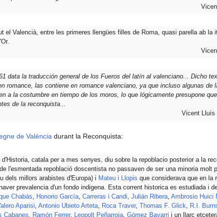
Vicen
t el Valencià, entre les primeres llengües filles de Roma, quasi parella ab la i
'Or.
Vicen
 data la traducción general de los Fueros del latín al valenciano... Dicho tex
 en romance, las contiene en romance valenciano, ya que incluso algunas de 
en a la costumbre en tiempo de los moros, lo que lógicamente presupone que
tes de la reconquista...
Vicent Lluís
egne de Valéncia
durant la Reconquista:
c d'Historia, catala per a mes senyes, diu sobre la repoblacio posterior a la re
de l'esmentada repoblació doscentista no passaven de ser una minoria molt pr
u dels millors arabistes d'Europa) i
Mateu i Llopis
que considerava que en la r
aver prevalencia d'un fondo indigena. Esta corrent historica es estudiada i de
que Chabás
,
Honorio García
,
Carreras i Candi
,
Julián Ribera
,
Ambrosio Huici 
alero Aparisi
,
Antonio Ubieto Arteta
,
Roca Traver
,
Thomas F. Glick
,
R.I. Burn
s Cabanes
,
Ramón Ferrer
,
Leopolt Peñarroja
,
Gómez Bayarri
i un llarc etceter