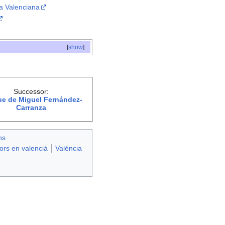
ra Valenciana
[
show
]
Successor:
ue de Miguel Fernández-
Carranza
ns
tors en valencià
Valéncia