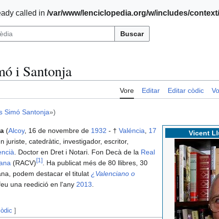
ady called in
/var/www/lenciclopedia.org/w/includes/contex
Buscar
mó i Santonja
Vore
Editar
Editar còdic
Vo
ís Simó Santonja
»)
ja
(
Alcoy
, 16 de novembre de
1932
- †
Valéncia
,
17
Vicent Ll
un juriste, catedràtic, investigador, escritor,
encià
. Doctor en Dret i Notari. Fon Decà de la
Real
[
1
]
iana
(RACV)
. Ha publicat més de 80 llibres, 30
ana, podem destacar el titulat
¿Valenciano o
 feu una reedició en l'any
2013
.
còdic
]