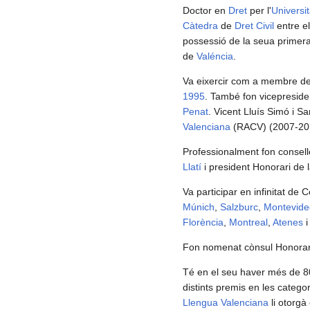
Doctor en
Dret
per l'
Universi
Càtedra
de
Dret Civil
entre e
possessió de la seua primera 
de
Valéncia
.
Va eixercir com a membre d
1995
. També fon vicepreside
Penat
. Vicent Lluís Simó i S
Valenciana
(RACV) (2007-20
Professionalment fon consell
Llatí
i president Honorari de
Va participar en infinitat de 
Múnich
,
Salzburc
,
Montevide
Florència
,
Montreal
,
Atenes
Fon nomenat cònsul Honorar
Té en el seu haver més de 80
distints premis en les categor
Llengua Valenciana
li otorgà