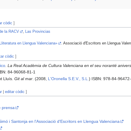
ar còdic
]
 de la RACV
,
Las Provincias
literatura en Llengua Valenciana»
. Associació d'Escritors en Llengua Valen
tar còdic
]
ico
.
La Real Acadèmia de Cultura Valenciana en el seu noranté anivers
SBN: 84-96068-81-1
t Lluís.
Git al mar
. (2008,
L'Oronella S.E.V., S.L.
) ISBN: 978-84-96472
ar
|
editar còdic
]
de prensa
 Simó i Santonja en l'Associació d'Escritors en Llengua Valenciana