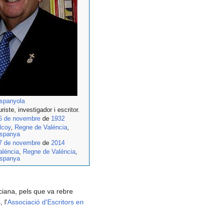
spanyola
uriste, investigador i escritor.
6 de novembre
de
1932
lcoy
,
Regne de Valéncia
,
spanya
7 de novembre
de
2014
aléncia
,
Regne de Valéncia
,
spanya
ciana, pels que va rebre
 l'
Associació d'Escritors en