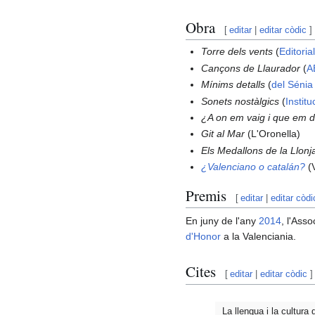
Obra
[
editar
|
editar còdic
]
Torre dels vents
(
Editoria
Cançons de Llaurador
(
A
Mínims detalls
(
del Sénia
Sonets nostàlgics
(
Instit
¿A on em vaig i que em 
Git al Mar
(L'Oronella)
Els Medallons de la Llonj
¿Valenciano o catalán?
(
Premis
[
editar
|
editar còdi
En juny de l'any
2014
, l'Ass
d'Honor
a la Valenciania.
Cites
[
editar
|
editar còdic
]
La llengua i la cultura