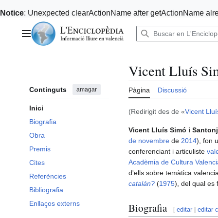
Notice
: Unexpected clearActionName after getActionName alre
Anar
al
Menú principal
contingut
Vicent Lluís Si
Continguts
amagar
Pàgina
Discussió
Inici
(Redirigit des de «
Vicent Llu
Biografia
Vicent Lluís Simó i Santon
Obra
de novembre
de
2014
), fon 
Premis
conferenciant i articuliste
val
Acadèmia de Cultura Valenc
Cites
d'ells sobre temàtica valenci
Referències
catalán?
(
1975
), del qual es
Bibliografia
Enllaços externs
Biografia
[
editar
|
editar 