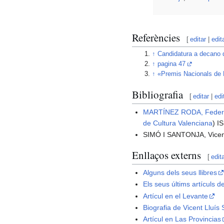
Referències
[
editar
|
edit
↑
Candidatura a decano
↑
pagina 47
↑
«Premis Nacionals de L
Bibliografia
[
editar
|
edi
MARTÍNEZ RODA, Feder
de Cultura Valenciana
) I
SIMÓ I SANTONJA, Vicen
Enllaços externs
[
edit
Alguns dels seus llibres
Els seus últims artículs 
Artícul en el Levante
Biografia de Vicent Lluís
Artícul en Las Provincias