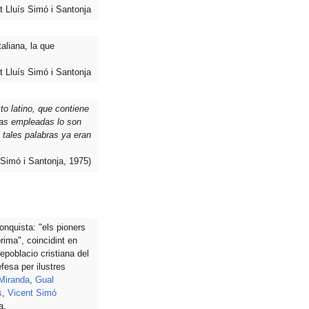
t Lluís Simó i Santonja
taliana, la que
t Lluís Simó i Santonja
to latino, que contiene
las empleadas lo son
 tales palabras ya eran
 Simó i Santonja, 1975)
conquista: "els pioners
ima", coincidint en
epoblacio cristiana del
fesa per ilustres
Miranda
,
Gual
s
,
Vicent Simó
a.