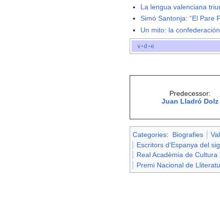
La lengua valenciana tri
Simó Santonja: “El Pare 
Un mito: la confederació
v
·
d
·
e
Predecessor:
Juan Lladró Dolz
Categories
:
Biografies
Va
Escritors d'Espanya del si
Real Acadèmia de Cultura 
Premi Nacional de Lliterat