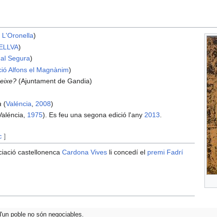
l L'Oronella
)
ELLVA
)
 al Segura
)
ució Alfons el Magnànim
)
deixe?
(Ajuntament de Gandia)
a
(
Valéncia
,
2008
)
Valéncia,
1975
). Es feu una segona edició l'any
2013
.
c
]
ociació castellonenca
Cardona Vives
li concedí el
premi Fadrí
 d'un poble no són negociables.