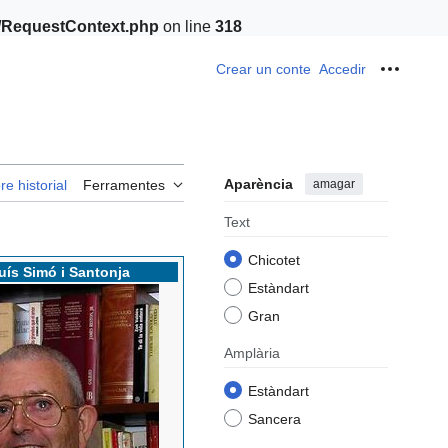
t/RequestContext.php
on line
318
Crear un conte
Accedir
Ferrame
Aparència
amagar
re historial
Ferramentes
Text
Chicotet
uís Simó i Santonja
Estàndart
Gran
Amplària
Estàndart
Sancera