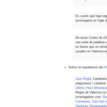
Es curiós que haja sigu
aconseguira un Sigle d
De estas Cortes de 1261
una serie de palabras
en fueros que se remit
usuales en Valencia an
Sobre la repoblació del
R
Joan Reglà
, Catedrati
aragonesos i catalans 
Ubieto
,
Huici Miranda
(
Regne de Valencia va h
investigadors com:
Ro
Camarena
,
Julià San V
Santonja
,
Desamparat