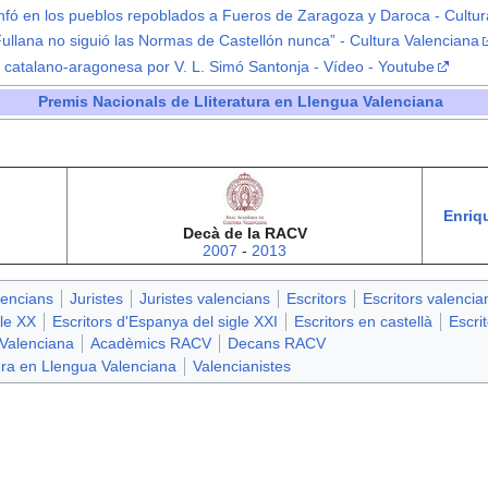
unfó en los pueblos repoblados a Fueros de Zaragoza y Daroca - Cultu
Fullana no siguió las Normas de Castellón nunca” - Cultura Valenciana
n catalano-aragonesa por V. L. Simó Santonja - Vídeo - Youtube
Premis Nacionals de Lliteratura en Llengua Valenciana
Enriq
Decà de la RACV
2007
-
2013
lencians
Juristes
Juristes valencians
Escritors
Escritors valencia
gle XX
Escritors d'Espanya del sigle XXI
Escritors en castellà
Escri
Valenciana
Acadèmics RACV
Decans RACV
ura en Llengua Valenciana
Valencianistes