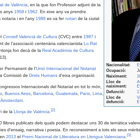
tat de Valéncia
, en la que fon Professor adjunt de la
ls anys
1958
i
1962
. En eixe any va prendre
notaria i en l'any
1988
es va fer
notari
de la ciutat
el
Consell Valencià de Cultura
(CVC) entre
1987
i
nt de l'associació centenària valencianista
Lo Rat
antonja fon decà de la
Real Acadèmia de Cultura
13).
Nacionalitat:
E
er Permanent de l'
Unió Internacional del Notariat
Ocupació:
J
 la Comissió de
Drets Humans
d'eixa organisació.
Naiximent:
1
Lloc de
A
naiximent:
E
Congressos Internacionals del Notariat en tot lo món,
Defunció:
1
o
,
Buenos Aires
,
Barcelona
,
Guatemala
,
Paris
,
Lima
,
Lloc de
V
i
Àmsterdam
.
defunció:
E
[
2
]
i de la
Llonja de Valéncia
.
 llibres publicats dels quals podem destacar uns 30 de temàtica valen
ies d'ensaig, narrativa i poesia. En reconeiximent a tots els seus mèrits,
[
3
]
 en
2013
el
Premi Nacional de Lliteratura en Llengua Valenciana
.