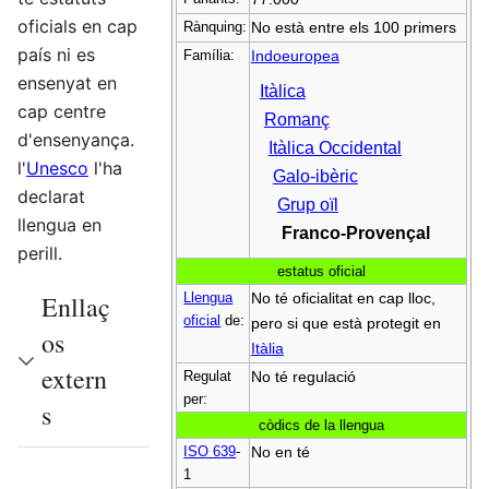
oficials en cap
Rànquing:
No està entre els 100 primers
país ni es
Família:
Indoeuropea
ensenyat en
Itàlica
cap centre
Romanç
d'ensenyança.
Itàlica Occidental
l'
Unesco
l'ha
Galo-ibèric
declarat
Grup oïl
llengua en
Franco-Provençal
perill.
estatus oficial
Llengua
No té oficialitat en cap lloc,
Enllaç
oficial
de:
pero si que està protegit en
os
Itàlia
extern
Regulat
No té regulació
per:
s
còdics de la llengua
ISO 639
-
No en té
1