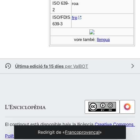
ISO 639-
roa
2
ISO/FDIS
frp
639-3
vore també:
llengua
Última edició fa 15 díes
per
ValBOT
El contingut està disponible baix la llicència
Creative Commons Atr
Redirigit de «
Francoprovençal
»
Política de privacitat
Escritori