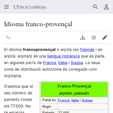
Buscar
Me
Idioma franco-provençal
Llegir en un atre idioma
Descarregar en
Vigilar
Edit
El idioma
francoprovençal
o arpità (en
francés
i en
arpità: arpitan) és una
llengua romànica
que es parla
en algunes parts de
França
,
Itàlia
i
Suïssa
. La seua
zona de distribució autòctona és coneguda com
Arpitania.
Franco-Provençal
S'estima que el
seu número de
arpitan, patouès
parlants ronda
Parlat en:
França
,
Itàlia
i
Suïssa
els 77.000. No
Regió:
té estatuts
Parlants:
77.000