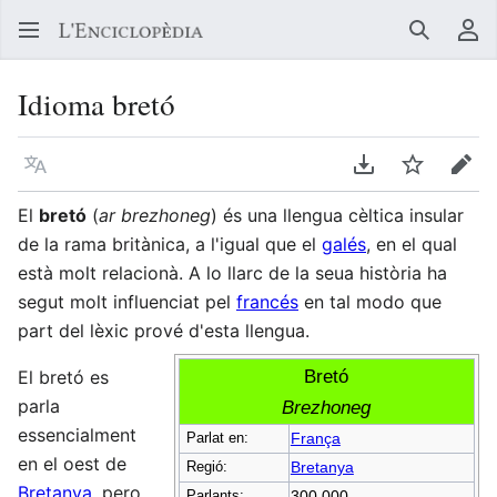
Buscar
Me
Idioma bretó
Llegir en un atre idioma
Descarregar en
Vigilar
Edit
El
bretó
(
ar brezhoneg
) és una llengua cèltica insular
de la rama britànica, a l'igual que el
galés
, en el qual
està molt relacionà. A lo llarc de la seua història ha
segut molt influenciat pel
francés
en tal modo que
part del lèxic prové d'esta llengua.
Bretó
El bretó es
parla
Brezhoneg
essencialment
Parlat en:
França
en el oest de
Regió:
Bretanya
Bretanya
, pero
Parlants:
300.000