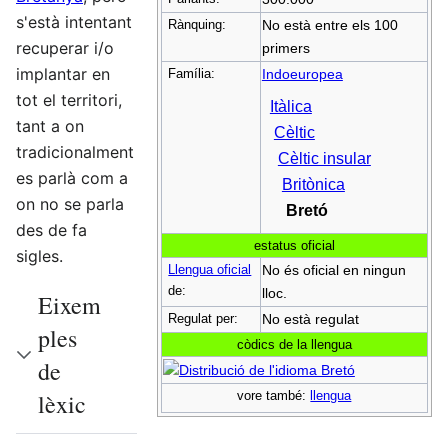
s'està intentant
Rànquing:
No està entre els 100
recuperar i/o
primers
implantar en
Família:
Indoeuropea
tot el territori,
Itàlica
tant a on
Cèltic
tradicionalment
Cèltic insular
es parlà com a
Britònica
on no se parla
Bretó
des de fa
estatus oficial
sigles.
Llengua oficial
No és oficial en ningun
de:
lloc.
Eixem
Regulat per:
No està regulat
ples
còdics de la llengua
de
vore també:
llengua
lèxic