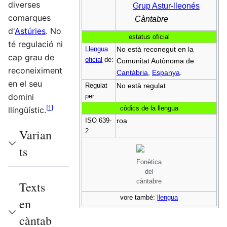
diverses
Grup Astur-lleonés
comarques
Càntabre
d'
Astúries
. No
estatus oficial
té regulació ni
Llengua
No està reconegut en la
cap grau de
oficial
de:
Comunitat Autònoma de
reconeiximent
Cantàbria
,
Espanya
.
en el seu
Regulat
No està regulat
domini
per:
[
1
]
còdics de la llengua
llingüístic.
ISO 639-
roa
Varian
2
ts
Fonètica
del
càntabre
Texts
vore també:
llengua
en
càntab