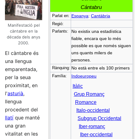
Cántabru
Parlat en:
Espanya
:
Cantàbria
Regió:
Manifestació pel
càntabre en la
Parlants:
No existix una estadística
década dels anys
fiable, encara que lo més
2000.
possible es que només siguen
El càntabre és
uns quants milers de
persones.
una llengua
Rànquing:
No està entre els 100 primers
emparentada,
Família:
Indoeuropeu
per la seua
proximitat, en
Itàlic
l'
asturià
,
Grup Romanç
llengua
Romance
procedent del
Italo-occidental
llatí
que manté
Subgrup Occidental
una gran
Iber-romanç
vitalitat en les
Iber-occidental