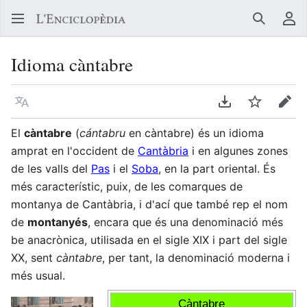
Buscar
Me
Idioma càntabre
Llegir en un atre idioma
Descarregar en
Vigilar
Edit
El
càntabre
(
cántabru
en càntabre) és un idioma
amprat en l'occident de
Cantàbria
i en algunes zones
de les valls del
Pas
i el
Soba
, en la part oriental. És
més característic, puix, de les comarques de
montanya de Cantàbria, i d'ací que també rep el nom
de
montanyés
, encara que és una denominació més
be anacrònica, utilisada en el sigle XIX i part del sigle
XX, sent
càntabre
, per tant, la denominació moderna i
més usual.
Càntabre