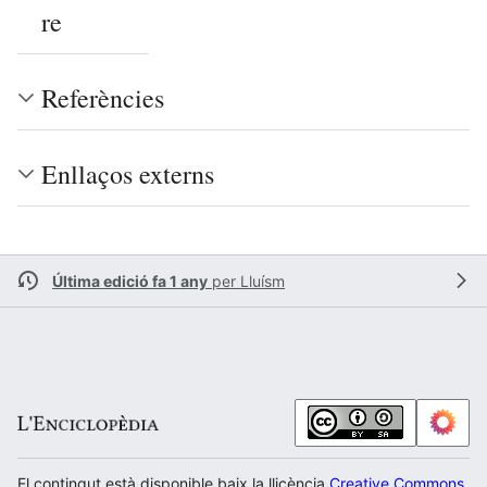
re
Referències
Enllaços externs
Última edició fa 1 any
per
Lluísm
El contingut està disponible baix la llicència
Creative Commons Atr